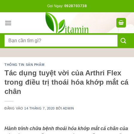
Bỏ
Gọi Ngay:
0928703738
qua
nội
dung
Tìm
kiếm:
THÔNG TIN SẢN PHẨM
Tác dụng tuyệt vời của Arthri Flex
trong điều trị thoái hóa khớp mắt cá
chân
ĐĂNG VÀO
14 THÁNG 7, 2020
BỞI
ADMIN
Hành trình chữa bệnh thoái hóa khớp mắt cá chân của