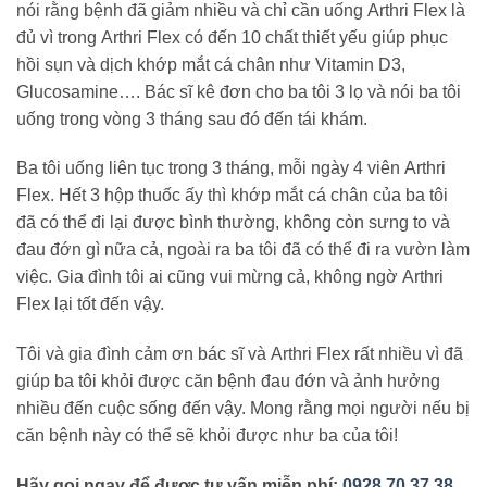
nói rằng bệnh đã giảm nhiều và chỉ cần uống Arthri Flex là
đủ vì trong Arthri Flex có đến 10 chất thiết yếu giúp phục
hồi sụn và dịch khớp mắt cá chân như Vitamin D3,
Glucosamine…. Bác sĩ kê đơn cho ba tôi 3 lọ và nói ba tôi
uống trong vòng 3 tháng sau đó đến tái khám.
Ba tôi uống liên tục trong 3 tháng, mỗi ngày 4 viên Arthri
Flex. Hết 3 hộp thuốc ấy thì khớp mắt cá chân của ba tôi
đã có thể đi lại được bình thường, không còn sưng to và
đau đớn gì nữa cả, ngoài ra ba tôi đã có thể đi ra vườn làm
việc. Gia đình tôi ai cũng vui mừng cả, không ngờ Arthri
Flex lại tốt đến vậy.
Tôi và gia đình cảm ơn bác sĩ và Arthri Flex rất nhiều vì đã
giúp ba tôi khỏi được căn bệnh đau đớn và ảnh hưởng
nhiều đến cuộc sống đến vậy. Mong rằng mọi người nếu bị
căn bệnh này có thể sẽ khỏi được như ba của tôi!
Hãy gọi ngay để được tư vấn miễn phí:
0928 70 37 38