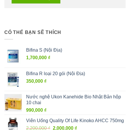
CÓ THỂ BẠN SẼ THÍCH
Bifina S (Nội Địa)
1,700,000
₫
Bifina R loại 20 gói (Nội Địa)
350,000
₫
Nước nghệ Ukon Kanehide Bio Nhật Bản hộp
10 chai
990,000
₫
Viên Uống Quality Of Life Kinoko AHCC 750mg
Giá
Giá
2,200,000
₫
2,000,000
₫