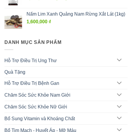
gốc
hiện
là:
tại
Nấm Lim Xanh Quảng Nam Rừng Xắt Lát (1kg)
2,200,000 ₫.
là:
1,600,000
₫
2,000,000 ₫.
DANH MỤC SẢN PHẨM
Hỗ Trợ Điều Trị Ung Thư
Quà Tặng
Hỗ Trợ Điều Trị Bệnh Gan
Chăm Sóc Sức Khỏe Nam Giới
Chăm Sóc Sức Khỏe Nữ Giới
Bổ Sung Vitamin và Khoáng Chất
Bổ Tim Mạch - Huyết Áp - Mỡ Máu