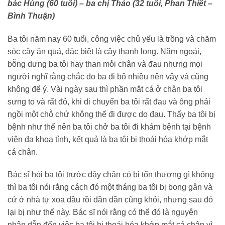
bác Hùng (60 tuổi) – ba chị Thảo (32 tuổi, Phan Thiết –
Bình Thuận)
Ba tôi năm nay 60 tuổi, công việc chủ yếu là trồng và chăm
sóc cây ăn quả, đặc biệt là cây thanh long. Năm ngoái,
bỗng dưng ba tôi hay than mỏi chân và đau nhưng mọi
người nghĩ rằng chắc do ba đi bộ nhiều nên vậy và cũng
không để ý. Vài ngày sau thì phần mắt cá ở chân ba tôi
sưng to và rất đỏ, khi di chuyển ba tôi rất đau và ông phải
ngồi một chỗ chứ không thể đi được do đau. Thấy ba tôi bị
bệnh như thế nên ba tôi chở ba tôi đi khám bệnh tại bệnh
viện đa khoa tỉnh, kết quả là ba tôi bị thoái hóa khớp mắt
cá chân.
Bác sĩ hỏi ba tôi trước đây chân có bị tổn thương gì không
thì ba tôi nói rằng cách đó một tháng ba tôi bị bong gân và
cứ ở nhà tự xoa dầu rồi dần dần cũng khỏi, nhưng sau đó
lại bị như thế này. Bác sĩ nói rằng có thể đó là nguyên
nhân dẫn đến việc ba tôi bị thoái hóa khớp mắt cá chân vì