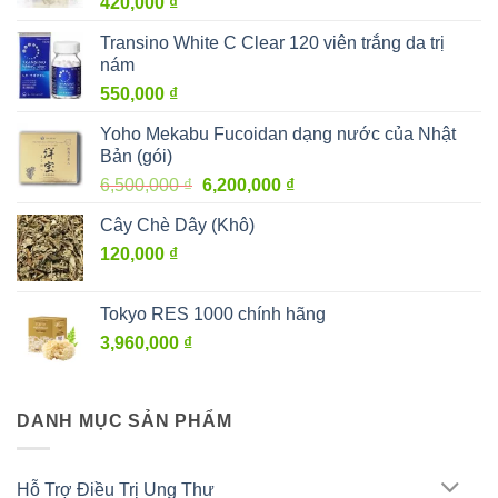
420,000
₫
Transino White C Clear 120 viên trắng da trị
nám
550,000
₫
Yoho Mekabu Fucoidan dạng nước của Nhật
Bản (gói)
Giá
Giá
6,500,000
₫
6,200,000
₫
gốc
hiện
Cây Chè Dây (Khô)
là:
tại
120,000
₫
6,500,000 ₫.
là:
6,200,000 ₫.
Tokyo RES 1000 chính hãng
3,960,000
₫
DANH MỤC SẢN PHẨM
Hỗ Trợ Điều Trị Ung Thư