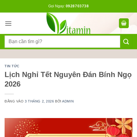
Bỏ
Gọi Ngay:
0928703738
qua
nội
dung
Tìm
kiếm:
TIN TỨC
Lịch Nghỉ Tết Nguyên Đán Bính Ngọ
2026
ĐĂNG VÀO
3 THÁNG 2, 2026
BỞI
ADMIN