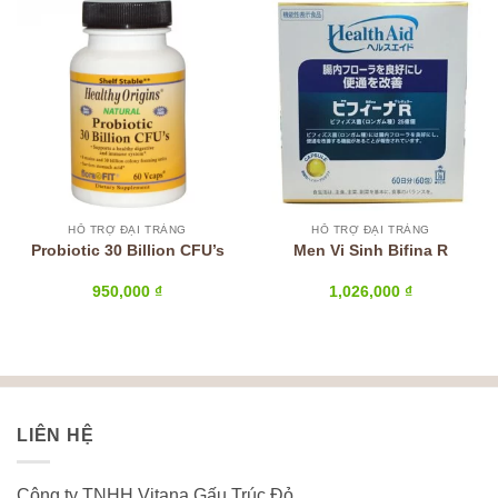
HỖ TRỢ ĐẠI TRÀNG
HỖ TRỢ ĐẠI TRÀNG
Probiotic 30 Billion CFU’s
Men Vi Sinh Bifina R
950,000
₫
1,026,000
₫
LIÊN HỆ
Công ty TNHH Vitana Gấu Trúc Đỏ