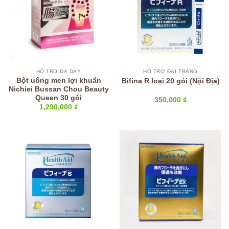
HỖ TRỢ DẠ DÀY
HỖ TRỢ ĐẠI TRÀNG
Bột uống men lợi khuẩn
Bifina R loại 20 gói (Nội Địa)
Nichiei Bussan Chou Beauty
Queen 30 gói
350,000
₫
1,290,000
₫