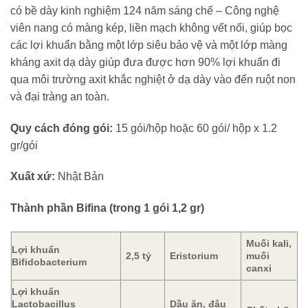
có bề dày kinh nghiệm 124 năm sáng chế – Công nghệ
viên nang có màng kép, liền mạch không vết nối, giúp bọc
các lợi khuẩn bằng một lớp siêu bảo vệ và một lớp màng
kháng axit dạ dày giúp đưa được hơn 90% lợi khuẩn đi
qua môi trường axit khắc nghiệt ở dạ dày vào đến ruột non
và đại tràng an toàn.
Quy cách đóng gói:
15 gói/hộp hoặc 60 gói/ hộp x 1.2
gr/gói
Xuất xứ:
Nhật Bản
Thành phần Bifina (trong 1 gói 1,2 gr)
Muối kali,
Lợi khuẩn
2,5 tỷ
Eristorium
muối
Bifidobacterium
canxi
Lợi khuẩn
Lactobacillus
Dầu ăn, đậu