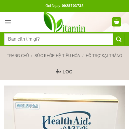
Bỏ
Gọi Ngay:
0928703738
qua
nội
dung
Tìm
kiếm:
TRANG CHỦ
/
SỨC KHỎE HỆ TIÊU HÓA
/
HỖ TRỢ ĐẠI TRÀNG
LỌC