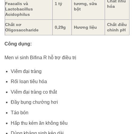
Chất nhũ
Feacalis và
1 tỷ
tương, sữa
hóa
Lactobacillus
bột
Acidophilus
Chất xơ
Chất điều
0,29g
Hương liệu
Oligosaccharide
chỉnh pH
Công dụng:
Men vi sinh Bifina R hỗ trợ điều trị
Viêm đại tràng
Rối loạn tiêu hóa
Viêm đại tràng co thắt
Đầy bụng chướng hơi
Táo bón
Hấp thu kém ăn không tiêu
Dùng kháng sinh kéo dài