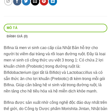
MÔ TẢ
ĐÁNH GIÁ (0)
Bifina là men vi sinh cao cấp của Nhật Bản hỗ trợ cho
người bị viêm đại tràng và rối loạn đường ruột. Đây là loại
men vi sinh có công thức ưu việt 3 trong 1: Có chứa 2 lợi
khuẩn chính (Probiotic) trong đường ruột là:
Bifidobacterium (gọi tắt là Bifido) và Lactobaccillus và có
sẵn thức ăn cho lợi khuẩn (Prebiotic) đi kèm trong mỗi gói
Bifina. Giúp cân bằng hệ vi sinh vật trong đường ruột, là
nền tảng cho hệ tiêu hóa và hệ miễn dịch khỏe mạnh.
Bifina được sản xuất nhờ công nghệ độc đáo duy nhất trên
thế giới, do Công ty Dược phẩm Morishita Jintan, Nhật bản