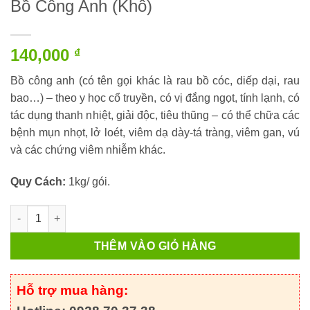
Bồ Công Anh (Khô)
140,000
₫
Bồ công anh (có tên gọi khác là rau bồ cóc, diếp dại, rau
bao…) – theo y học cổ truyền, có vị đắng ngọt, tính lạnh, có
tác dụng thanh nhiệt, giải độc, tiêu thũng – có thể chữa các
bệnh mụn nhọt, lở loét, viêm dạ dày-tá tràng, viêm gan, vú
và các chứng viêm nhiễm khác.
Quy Cách:
1kg/ gói.
Bồ Công Anh (Khô) số lượng
THÊM VÀO GIỎ HÀNG
Hỗ trợ mua hàng: