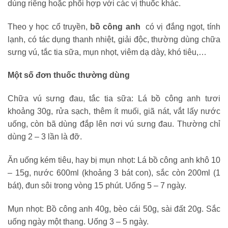
dùng riêng hoặc phối hợp với các vị thuốc khác.
Theo y học cổ truyền,
bồ công anh
có vị đắng ngọt, tính
lạnh, có tác dụng thanh nhiệt, giải độc, thường dùng chữa
sưng vú, tắc tia sữa, mụn nhọt, viêm dạ dày, khó tiêu,…
Một số đơn thuốc thường dùng
Chữa vú sưng đau, tắc tia sữa: Lá bồ công anh tươi
khoảng 30g, rửa sạch, thêm ít muối, giã nát, vắt lấy nước
uống, còn bã dùng đắp lên nơi vú sưng đau. Thường chỉ
dùng 2 – 3 lần là đỡ.
Ăn uống kém tiêu, hay bị mụn nhọt: Lá bồ công anh khô 10
– 15g, nước 600ml (khoảng 3 bát con), sắc còn 200ml (1
bát), đun sôi trong vòng 15 phút. Uống 5 – 7 ngày.
Mụn nhọt: Bồ công anh 40g, bèo cái 50g, sài đất 20g. Sắc
uống ngày một thang. Uống 3 – 5 ngày.