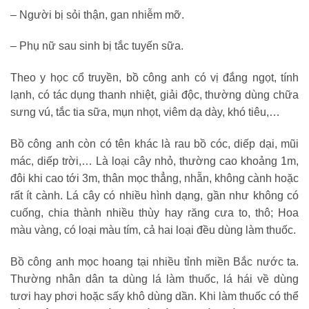
– Người bị sỏi thận, gan nhiễm mỡ.
– Phụ nữ sau sinh bị tắc tuyến sữa.
Theo y học cổ truyền, bồ công anh có vị đắng ngọt, tính
lạnh, có tác dụng thanh nhiệt, giải độc, thường dùng chữa
sưng vú, tắc tia sữa, mụn nhọt, viêm dạ dày, khó tiêu,…
Bồ công anh còn có tên khác là rau bồ cóc, diếp dại, mũi
mác, diếp trời,… Là loại cây nhỏ, thường cao khoảng 1m,
đôi khi cao tới 3m, thân mọc thẳng, nhẵn, không cành hoặc
rất ít cành. Lá cây có nhiều hình dạng, gần như không có
cuống, chia thành nhiều thùy hay răng cưa to, thô; Hoa
màu vàng, có loại màu tím, cả hai loại đều dùng làm thuốc.
Bồ công anh mọc hoang tại nhiều tỉnh miền Bắc nước ta.
Thường nhân dân ta dùng lá làm thuốc, lá hái về dùng
tươi hay phơi hoặc sấy khô dùng dần. Khi làm thuốc có thể