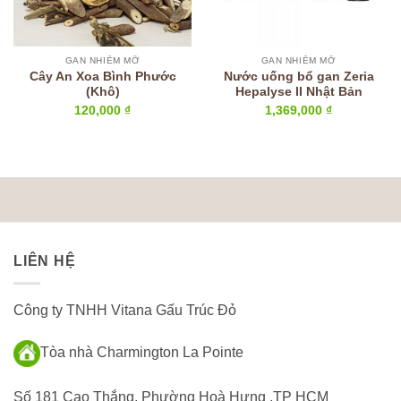
GAN NHIỄM MỠ
GAN NHIỄM MỠ
Cây An Xoa Bình Phước
Nước uống bổ gan Zeria
(Khô)
Hepalyse II Nhật Bản
120,000
₫
1,369,000
₫
000 ₫.
LIÊN HỆ
Công ty TNHH Vitana Gấu Trúc Đỏ
Tòa nhà Charmington La Pointe
Số 181 Cao Thắng, Phường Hoà Hưng ,TP HCM