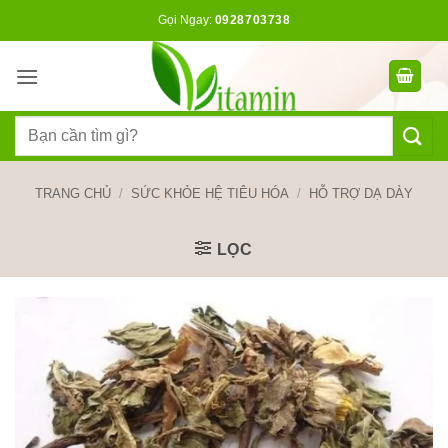
Bỏ
Gọi Ngay:
0928703738
qua
nội
dung
Tìm
kiếm:
TRANG CHỦ
/
SỨC KHỎE HỆ TIÊU HÓA
/
HỖ TRỢ DẠ DÀY
LỌC