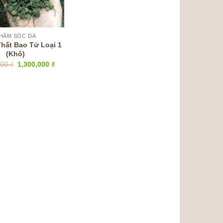
HĂM SÓC DA
hất Bao Tử Loại 1
(Khô)
Giá
Giá
000
₫
1,300,000
₫
gốc
hiện
là:
tại
1,600,000 ₫.
là:
1,300,000 ₫.