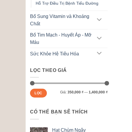
Hỗ Trợ Điều Trị Bệnh Tiểu Đường
Bổ Sung Vitamin và Khoáng
Chất
Bổ Tim Mạch - Huyết Áp - Mỡ
Máu
Sức Khỏe Hệ Tiêu Hóa
LỌC THEO GIÁ
Giá
Giá
Giá:
350,000 ₫
—
1,400,000 ₫
LỌC
tối
tối
thiểu
đa
CÓ THỂ BẠN SẼ THÍCH
Hạt Chùm Ngây