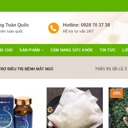
ng Toàn Quốc
Hotline: 0928 70 37 38
trên toàn quốc
Hỗ trợ tư vấn 24/7
NG CHỦ
SẢN PHẨM
CẨM NANG SỨC KHỎE
TIN TỨC
LI
Hiển thị tất cả 3
RỢ ĐIỀU TRỊ BỆNH MẤT NGỦ
-19%