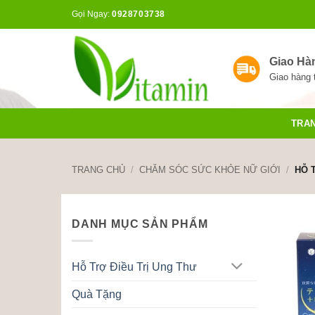
Bỏ
Gọi Ngay:
0928703738
qua
nội
dung
Giao Hà
Giao hàng 
TRA
TRANG CHỦ
/
CHĂM SÓC SỨC KHỎE NỮ GIỚI
/
HỖ T
DANH MỤC SẢN PHẨM
Hỗ Trợ Điều Trị Ung Thư
Quà Tặng