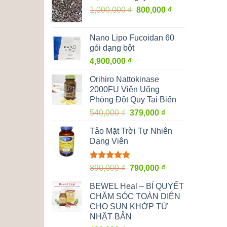
Giá
Giá
1,000,000
₫
800,000
₫
gốc
hiện
là:
tại
Nano Lipo Fucoidan 60
1,000,000 ₫.
là:
gói dạng bột
800,000 ₫.
4,900,000
₫
Orihiro Nattokinase
2000FU Viên Uống
Phòng Đột Quỵ Tai Biến
Giá
Giá
540,000
₫
379,000
₫
gốc
hiện
Tảo Mặt Trời Tự Nhiên
là:
tại
Dạng Viên
540,000 ₫.
là:
379,000 ₫.
Được xếp
Giá
Giá
890,000
₫
790,000
₫
hạng
5.00
gốc
hiện
5 sao
BEWEL Heal – BÍ QUYẾT
là:
tại
CHĂM SÓC TOÀN DIỆN
890,000 ₫.
là:
CHO SỤN KHỚP TỪ
790,000 ₫.
NHẬT BẢN