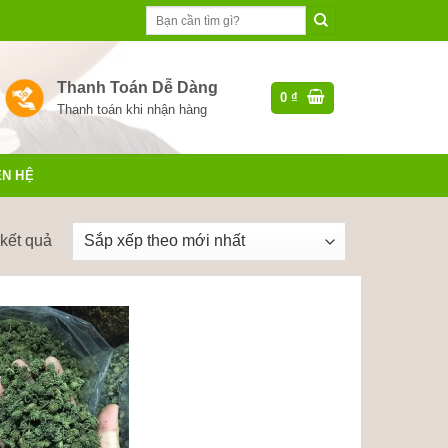
Tìm
kiếm:
Thanh Toán Dễ Dàng
0
₫
Thanh toán khi nhận hàng
ÊN HỆ
Đã
 kết quả
sắp
xếp
theo
mới
nhất