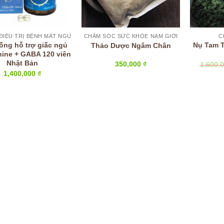
ĐIỀU TRỊ BỆNH MẤT NGỦ
CHĂM SÓC SỨC KHỎE NAM GIỚI
C
ống hỗ trợ giấc ngủ
Nụ Tam T
Thảo Dược Ngâm Chân
ine + GABA 120 viên
Nhật Bản
350,000
₫
1,600,
1,400,000
₫