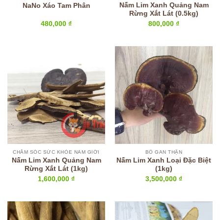
Nấm Lim Xanh Quảng Nam
NaNo Xáo Tam Phân
Rừng Xắt Lát (0.5kg)
480,000
₫
800,000
₫
CHĂM SÓC SỨC KHỎE NAM GIỚI
BỔ GAN THẬN
Nấm Lim Xanh Quảng Nam
Nấm Lim Xanh Loại Đặc Biệt
Rừng Xắt Lát (1kg)
(1kg)
1,600,000
₫
3,500,000
₫