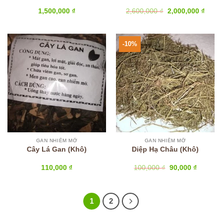
Giá
Giá
1,500,000
₫
2,600,000
₫
2,000,000
₫
gốc
hiện
là:
tại
2,600,000 ₫.
là:
2,000
-10%
GAN NHIỄM MỠ
GAN NHIỄM MỠ
Cây Lá Gan (Khô)
Diệp Hạ Châu (Khô)
Giá
Giá
110,000
₫
100,000
₫
90,000
₫
gốc
hiện
là:
tại
100,000 ₫.
là:
90,000 ₫
1
2