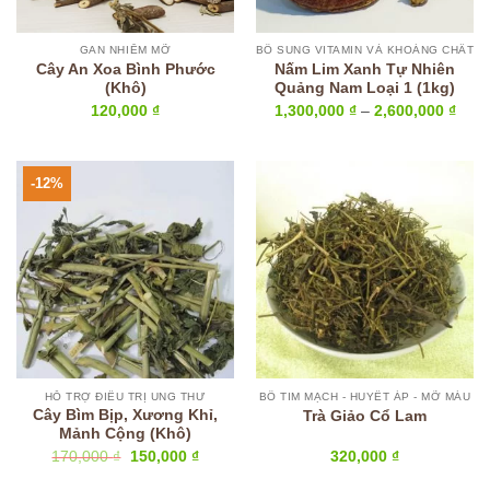
GAN NHIỄM MỠ
BỔ SUNG VITAMIN VÀ KHOÁNG CHẤT
Cây An Xoa Bình Phước
Nấm Lim Xanh Tự Nhiên
(Khô)
Quảng Nam Loại 1 (1kg)
Kho
120,000
₫
1,300,000
₫
–
2,600,000
₫
giá:
từ
1,30
đến
2,60
-12%
HỖ TRỢ ĐIỀU TRỊ UNG THƯ
BỔ TIM MẠCH - HUYẾT ÁP - MỠ MÁU
Cây Bìm Bịp, Xương Khỉ,
Trà Giảo Cổ Lam
Mảnh Cộng (Khô)
Giá
Giá
170,000
₫
150,000
₫
320,000
₫
gốc
hiện
là:
tại