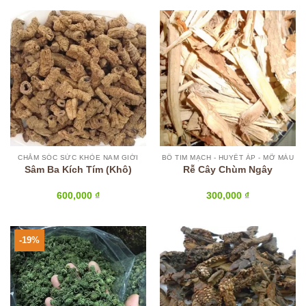
170,000 ₫.
là:
150,000 ₫.
CHĂM SÓC SỨC KHỎE NAM GIỚI
BỔ TIM MẠCH - HUYẾT ÁP - MỠ MÁU
Sâm Ba Kích Tím (Khô)
Rễ Cây Chùm Ngây
600,000
₫
300,000
₫
-19%