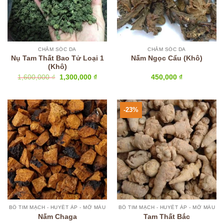
CHĂM SÓC DA
CHĂM SÓC DA
Nụ Tam Thất Bao Tử Loại 1
Nấm Ngọc Cẩu (Khô)
(Khô)
Giá
Giá
1,600,000
₫
1,300,000
₫
450,000
₫
gốc
hiện
là:
tại
1,600,000 ₫.
là:
1,300,000 ₫.
-23%
BỔ TIM MẠCH - HUYẾT ÁP - MỠ MÁU
BỔ TIM MẠCH - HUYẾT ÁP - MỠ MÁU
Nấm Chaga
Tam Thất Bắc