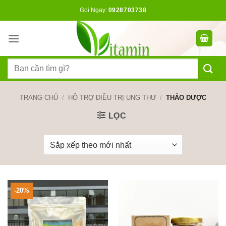
Bỏ
Gọi Ngay:
0928703738
qua
nội
dung
Tìm
kiếm:
TRANG CHỦ
/
HỖ TRỢ ĐIỀU TRỊ UNG THƯ
/
THẢO DƯỢC
LỌC
-20%