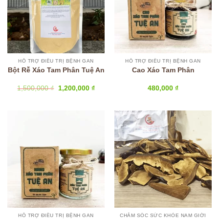
HỖ TRỢ ĐIỀU TRỊ BỆNH GAN
HỖ TRỢ ĐIỀU TRỊ BỆNH GAN
Bột Rễ Xáo Tam Phân Tuệ An
Cao Xáo Tam Phân
Giá
Giá
1,500,000
₫
1,200,000
₫
480,000
₫
gốc
hiện
là:
tại
1,500,000 ₫.
là:
1,200,000 ₫.
HỖ TRỢ ĐIỀU TRỊ BỆNH GAN
CHĂM SÓC SỨC KHỎE NAM GIỚI