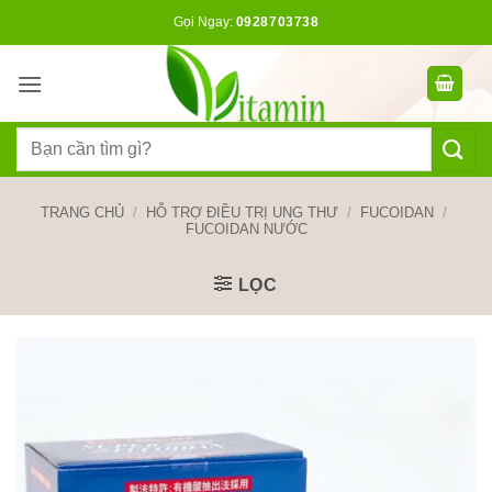
Bỏ
Gọi Ngay:
0928703738
qua
nội
dung
Tìm
kiếm:
TRANG CHỦ
/
HỖ TRỢ ĐIỀU TRỊ UNG THƯ
/
FUCOIDAN
/
FUCOIDAN NƯỚC
LỌC