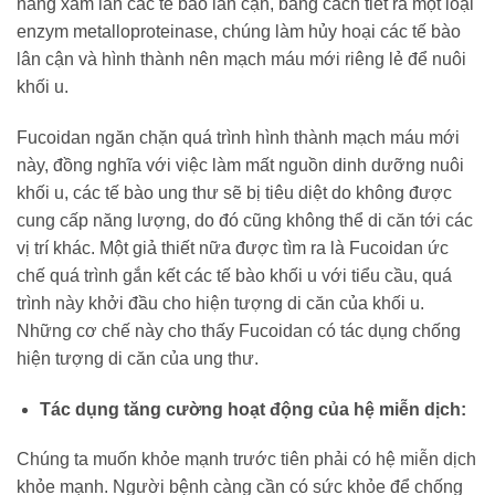
năng xâm lấn các tế bào lân cận, bằng cách tiết ra một loại
enzym metalloproteinase, chúng làm hủy hoại các tế bào
lân cận và hình thành nên mạch máu mới riêng lẻ để nuôi
khối u.
Fucoidan ngăn chặn quá trình hình thành mạch máu mới
này, đồng nghĩa với việc làm mất nguồn dinh dưỡng nuôi
khối u, các tế bào ung thư sẽ bị tiêu diệt do không được
cung cấp năng lượng, do đó cũng không thể di căn tới các
vị trí khác. Một giả thiết nữa được tìm ra là Fucoidan ức
chế quá trình gắn kết các tế bào khối u với tiểu cầu, quá
trình này khởi đầu cho hiện tượng di căn của khối u.
Những cơ chế này cho thấy Fucoidan có tác dụng chống
hiện tượng di căn của ung thư.
Tác dụng tăng cường hoạt động của hệ miễn dịch:
Chúng ta muốn khỏe mạnh trước tiên phải có hệ miễn dịch
khỏe mạnh. Người bệnh càng cần có sức khỏe để chống