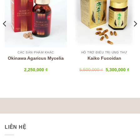
CÁC SẢN PHẨM KHÁC
HỖ TRỢ ĐIỀU TRỊ UNG THƯ
Okinawa Agaricus Mycelia
Kaiko Fucoidan
Giá
Giá
2,250,000
₫
5,500,000
₫
5,300,000
₫
gốc
hiện
là:
tại
5,500,000 ₫.
là:
5,300
LIÊN HỆ