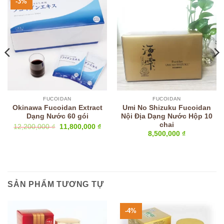
-3%
FUCOIDAN
FUCOIDAN
Okinawa Fucoidan Extract
Umi No Shizuku Fucoidan
Dạng Nước 60 gói
Nội Địa Dạng Nước Hộp 10
chai
á
Giá
Giá
12,200,000
₫
11,800,000
₫
ện
gốc
hiện
8,500,000
₫
là:
tại
12,200,000 ₫.
là:
,500,000 ₫.
11,800,000 ₫.
SẢN PHẨM TƯƠNG TỰ
-4%