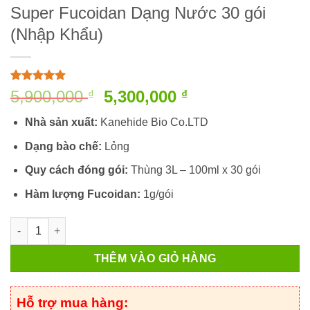
Super Fucoidan Dạng Nước 30 gói
(Nhập Khẩu)
5
4
trên 5
Giá
Giá
5,900,000
5,300,000
₫
₫
dựa trên
gốc
hiện
đánh giá
Nhà sản xuất:
Kanehide Bio Co.LTD
là:
tại
5,900,000 ₫.
là:
Dạng bào chế:
Lỏng
5,300,000 ₫.
Quy cách đóng gói:
Thùng 3L – 100ml x 30 gói
Hàm lượng Fucoidan:
1g/gói
Super Fucoidan Dạng Nước 30 gói (Nhập Khẩu) số lượng
THÊM VÀO GIỎ HÀNG
Hỗ trợ mua hàng: