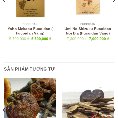
FUCOIDAN
FUCOIDAN
Yoho Mekabu Fucoidan (
Umi No Shizuku Fucoidan
Fucoidan Vàng)
Nội Địa (Fucoidan Vàng)
Giá
Giá
Giá
Giá
5,700,000
₫
5,500,000
₫
7,300,000
₫
7,000,000
₫
n
gốc
hiện
gốc
hiện
là:
tại
là:
tại
5,700,000 ₫.
là:
7,300,000 ₫.
là:
0,000 ₫.
5,500,000 ₫.
7,000
SẢN PHẨM TƯƠNG TỰ