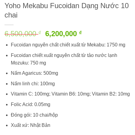
Yoho Mekabu Fucoidan Dạng Nước 10
chai
Giá
Giá
6,500,000
6,200,000
₫
₫
gốc
hiện
Fucoidan nguyên chất chiết xuất từ Mekabu: 1750 mg
là:
tại
6,500,000 ₫.
là:
Fucoidan chiết xuất nguyên chất từ tảo nước lạnh
6,200,000 ₫.
Mozuku: 750 mg
Nấm Agaricus: 500mg
Nấm linh chi: 100mg
Vitamin C: 100mg; Vitamin B6: 10mg; Vitamin B2: 10mg
Folic Acid: 0.05mg
Đóng gói: 10 chai/hộp
Xuất xứ: Nhật Bản