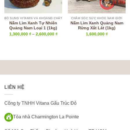
BỔ SUNG VITAMIN VÀ KHOÁNG CHẤT
CHĂM SÓC SỨC KHỎE NAM GIỚI
Nấm Lim Xanh Tự Nhiên
Nấm Lim Xanh Quảng Nam
Quảng Nam Loại 1 (1kg)
Rừng Xắt Lát (1kg)
Khoảng
1,300,000
₫
–
2,600,000
₫
1,600,000
₫
giá:
từ
1,300,000 ₫
đến
2,600,000 ₫
LIÊN HỆ
Công ty TNHH Vitana Gấu Trúc Đỏ
Tòa nhà Charmington La Pointe