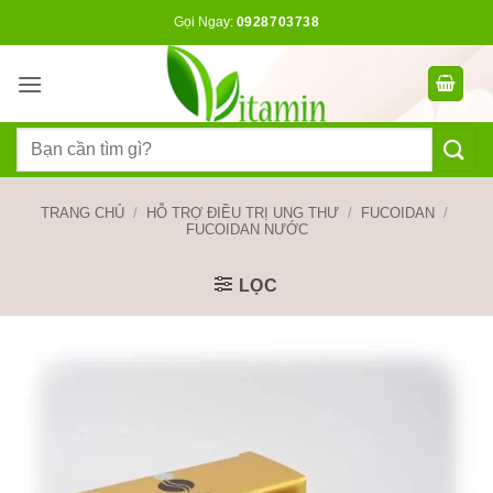
Bỏ
Gọi Ngay:
0928703738
qua
nội
dung
Tìm
kiếm:
TRANG CHỦ
/
HỖ TRỢ ĐIỀU TRỊ UNG THƯ
/
FUCOIDAN
/
FUCOIDAN NƯỚC
LỌC