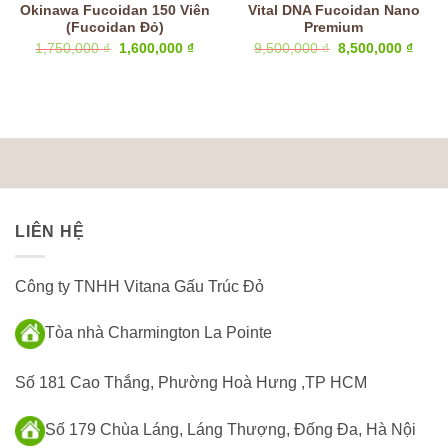
Okinawa Fucoidan 150 Viên
Vital DNA Fucoidan Nano
(Fucoidan Đỏ)
Premium
Giá
Giá
Giá
Giá
1,750,000
₫
1,600,000
₫
9,500,000
₫
8,500,000
₫
n
gốc
hiện
gốc
hiện
là:
tại
là:
tại
1,750,000 ₫.
là:
9,500,000 ₫.
là:
0,000 ₫.
1,600,000 ₫.
8,500
LIÊN HỆ
Công ty TNHH Vitana Gấu Trúc Đỏ
Tòa nhà Charmington La Pointe
Số 181 Cao Thắng, Phường Hoà Hưng ,TP HCM
Số 179 Chùa Láng, Láng Thượng, Đống Đa, Hà Nội