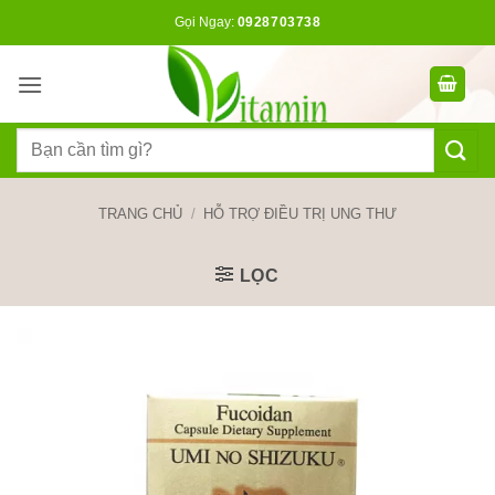
Bỏ
Gọi Ngay:
0928703738
qua
nội
dung
Tìm
kiếm:
TRANG CHỦ
/
HỖ TRỢ ĐIỀU TRỊ UNG THƯ
LỌC