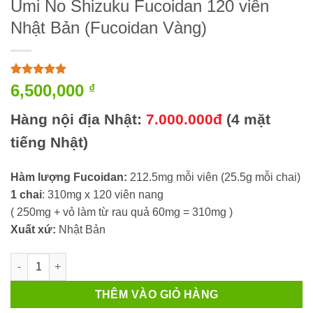
Umi No Shizuku Fucoidan 120 viên
Nhật Bản (Fucoidan Vàng)
5
4
trên 5
6,500,000
₫
dựa trên
đánh giá
Hàng nội địa Nhật:
7.000.000đ
(4 mặt
tiếng Nhật)
Hàm lượng Fucoidan:
212.5mg mỗi viên (25.5g mỗi chai)
1 chai
: 310mg x 120 viên nang
( 250mg + vỏ làm từ rau quả 60mg = 310mg )
Xuất xứ:
Nhật Bản
Umi No Shizuku Fucoidan 120 viên Nhật Bản (Fucoidan Vàng) 
THÊM VÀO GIỎ HÀNG