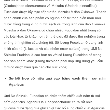
(Cladosiphon okamuranus) và Mekabu (Undaria pinnatifida),
Fucoidan được lấy trực tiếp từ tảo Mozuku ở đảo Okinawa. Thành
phần chính của sản phẩm có nguồn gốc từ rong biển màu nâu
được trồng trong vùng nước sạch và trong lành của đảo Okinawa.
Mozuku ở đảo Okinawa có chứa nhiều Fucoidan nhất trong số
các loài khác từ khắp nơi trên thế giới, đã được thử nghiệm trong
phòng thí nghiệm của chúng tôi. Số lượng Fucoidan ở dạng tinh
khiết của nó (L-fucose và các nhóm ester sulfate) trong UMI No
Shizuku Fuoidan là cao hơn so với số lượng Fucoidan có trong
các sản phẩm khác (lượng fucoidan phải đáp ứng đúng yêu cầu
mới có được hiệu quả cao cho
sức khỏe).
Sự kết hợp có hiệu quả cao bằng cách thêm sợi nấm
Agaricus
Umi No Shizuku Fucodian có chứa thêm chiết xuất nấm từ sợi
nấm Agaricus. Agaricus là 1 polysaccharide chứa rất nhiều
glucose dưới dạng của glucan-β Các bổ sung chiết xuất Agaricus