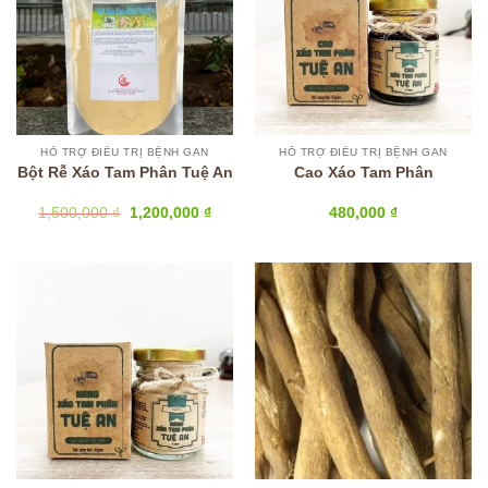
HỖ TRỢ ĐIỀU TRỊ BỆNH GAN
HỖ TRỢ ĐIỀU TRỊ BỆNH GAN
Bột Rễ Xáo Tam Phân Tuệ An
Cao Xáo Tam Phân
Giá
Giá
1,500,000
₫
1,200,000
₫
480,000
₫
gốc
hiện
là:
tại
1,500,000 ₫.
là:
1,200,000 ₫.