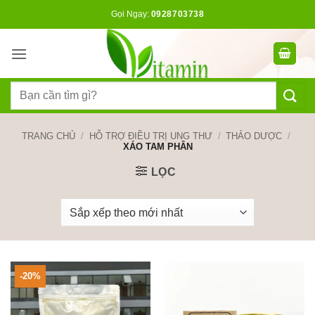
Bỏ
Gọi Ngay:
0928703738
qua
nội
dung
Tìm
kiếm:
TRANG CHỦ
/
HỖ TRỢ ĐIỀU TRỊ UNG THƯ
/
THẢO DƯỢC
/
XÁO TAM PHÂN
LỌC
-20%