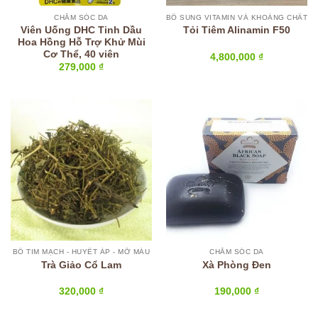
CHĂM SÓC DA
BỔ SUNG VITAMIN VÀ KHOÁNG CHẤT
Viên Uống DHC Tinh Dầu
Tỏi Tiêm Alinamin F50
Hoa Hồng Hỗ Trợ Khử Mùi
Cơ Thể, 40 viên
4,800,000
₫
279,000
₫
BỔ TIM MẠCH - HUYẾT ÁP - MỠ MÁU
CHĂM SÓC DA
Trà Giảo Cổ Lam
Xà Phòng Đen
320,000
₫
190,000
₫