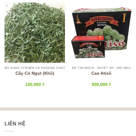
BỔ SUNG VITAMIN VÀ KHOÁNG CHẤT
BỔ TIM MẠCH - HUYẾT ÁP - MỠ MÁU
Cây Cỏ Ngọt (Khô)
Cao Atisô
150,000
₫
500,000
₫
LIÊN HỆ