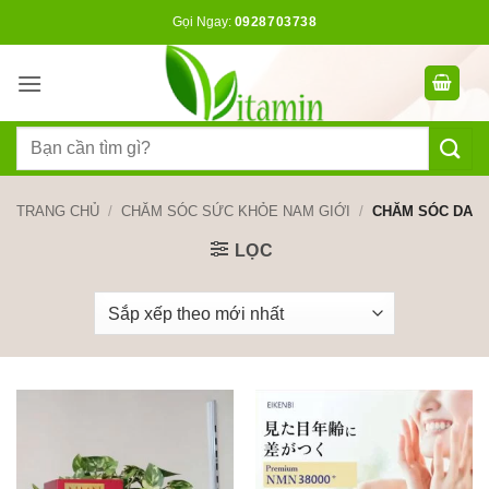
Bỏ
Gọi Ngay:
0928703738
qua
nội
dung
Tìm
kiếm:
TRANG CHỦ
/
CHĂM SÓC SỨC KHỎE NAM GIỚI
/
CHĂM SÓC DA
LỌC