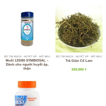
là:
tại
540,000 ₫.
là:
379,000
BỔ TIM MẠCH - HUYẾT ÁP - MỠ MÁU
BỔ TIM MẠCH - HUYẾT ÁP - MỠ MÁU
Muối 120/80 SYMBIOSAL –
Trà Giảo Cổ Lam
Dành cho người huyết áp,
thận
320,000
₫