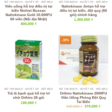
BỔ TIM MẠCH - HUYẾT ÁP - MỠ MÁU
BỔ TIM MẠCH - HUYẾT ÁP - MỠ MÁU
Viên uống hỗ trợ điều trị tai
Nattokinase Jintan hỗ trợ
biến Nichiei Bussan
điều trị tai biến, đột quỵ (60
Nattokinase Gold 10.000FU
gói) chính hãng
60 viên (Nội địa Nhật)
1,360,000
₫
800,000
₫
-30%
BỔ TIM MẠCH - HUYẾT ÁP - MỠ MÁU
BỔ TIM MẠCH - HUYẾT ÁP - MỠ MÁU
Trà lá bạch quả hỗ trợ trí
Orihiro Nattokinase 2000FU
nhớ Orihiro 26 gói
Viên Uống Phòng Đột Quỵ
Tai Biến
190,000
₫
Giá
Giá
540,000
₫
379,000
₫
gốc
hiện