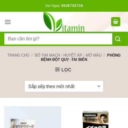
Bỏ
Gọi Ngay:
0928703738
qua
nội
dung
Tìm
kiếm:
TRANG CHỦ
/
BỔ TIM MẠCH - HUYẾT ÁP - MỠ MÁU
/
PHÒNG
BỆNH ĐỘT QUỴ -TAI BIẾN
LỌC