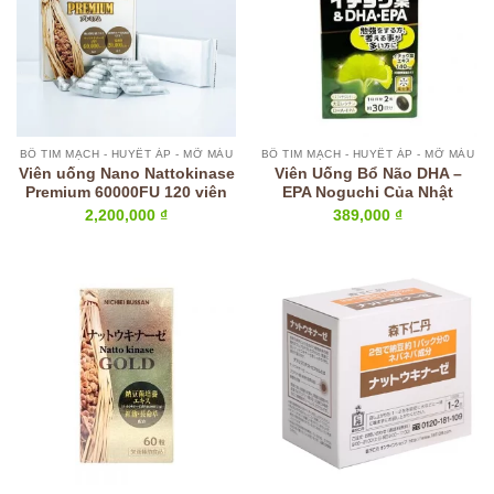
BỔ TIM MẠCH - HUYẾT ÁP - MỠ MÁU
BỔ TIM MẠCH - HUYẾT ÁP - MỠ MÁU
Viên uống Nano Nattokinase
Viên Uống Bổ Não DHA –
Premium 60000FU 120 viên
EPA Noguchi Của Nhật
2,200,000
₫
389,000
₫