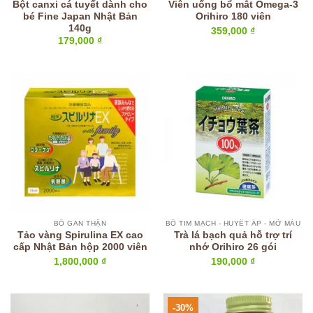
Bột canxi cá tuyết dành cho
Viên uống bổ mắt Omega-3
bé Fine Japan Nhật Bản
Orihiro 180 viên
140g
359,000
₫
179,000
₫
BỔ GAN THẬN
BỔ TIM MẠCH - HUYẾT ÁP - MỠ MÁU
Tảo vàng Spirulina EX cao
Trà lá bạch quả hỗ trợ trí
cấp Nhật Bản hộp 2000 viên
nhớ Orihiro 26 gói
1,800,000
₫
190,000
₫
-30%