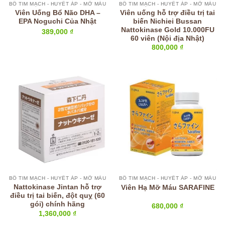
BỔ TIM MẠCH - HUYẾT ÁP - MỠ MÁU
BỔ TIM MẠCH - HUYẾT ÁP - MỠ MÁU
Viên Uống Bổ Não DHA –
Viên uống hỗ trợ điều trị tai
EPA Noguchi Của Nhật
biến Nichiei Bussan
Nattokinase Gold 10.000FU
389,000
₫
60 viên (Nội địa Nhật)
800,000
₫
BỔ TIM MẠCH - HUYẾT ÁP - MỠ MÁU
BỔ TIM MẠCH - HUYẾT ÁP - MỠ MÁU
Nattokinase Jintan hỗ trợ
Viên Hạ Mỡ Máu SARAFINE
điều trị tai biến, đột quỵ (60
gói) chính hãng
680,000
₫
1,360,000
₫