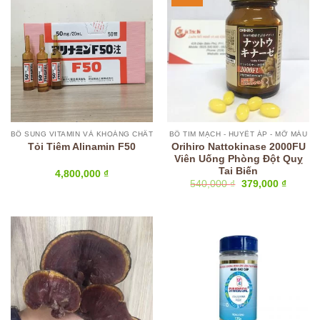
BỔ SUNG VITAMIN VÀ KHOÁNG CHẤT
BỔ TIM MẠCH - HUYẾT ÁP - MỠ MÁU
Orihiro Nattokinase 2000FU
Tỏi Tiêm Alinamin F50
Viên Uống Phòng Đột Quỵ
Tai Biến
4,800,000
₫
Giá
Giá
540,000
₫
379,000
₫
gốc
hiện
là:
tại
540,000 ₫.
là:
379,000