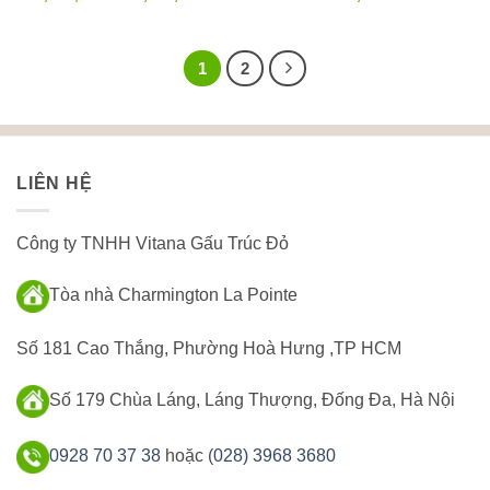
giá:
từ
1,300,000 ₫
đến
2,600,000 ₫
1
2
LIÊN HỆ
Công ty TNHH Vitana Gấu Trúc Đỏ
Tòa nhà Charmington La Pointe
Số 181 Cao Thắng, Phường Hoà Hưng ,TP HCM
Số 179 Chùa Láng, Láng Thượng, Đống Đa, Hà Nội
0928 70 37 38
hoặc (
028) 3968 3680