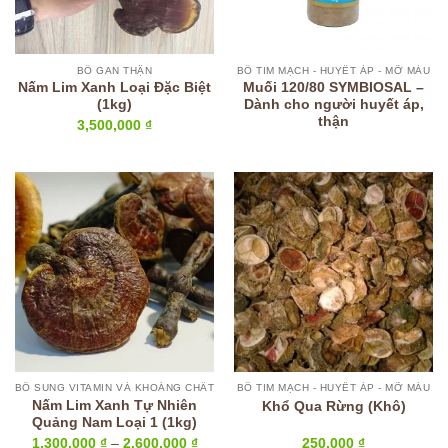
BỔ GAN THẬN
BỔ TIM MẠCH - HUYẾT ÁP - MỠ MÁU
Nấm Lim Xanh Loại Đặc Biệt
Muối 120/80 SYMBIOSAL –
(1kg)
Dành cho người huyết áp,
thận
3,500,000
₫
BỔ SUNG VITAMIN VÀ KHOÁNG CHẤT
BỔ TIM MẠCH - HUYẾT ÁP - MỠ MÁU
Nấm Lim Xanh Tự Nhiên
Khổ Qua Rừng (Khô)
Quảng Nam Loại 1 (1kg)
Khoảng
1,300,000
₫
–
2,600,000
₫
250,000
₫