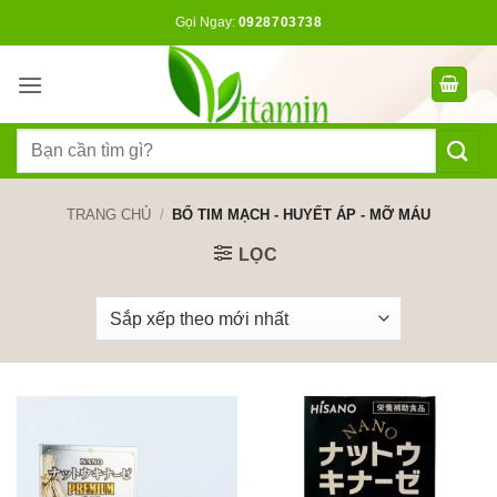
Bỏ
Gọi Ngay:
0928703738
qua
nội
dung
Tìm
kiếm:
TRANG CHỦ
/
BỔ TIM MẠCH - HUYẾT ÁP - MỠ MÁU
LỌC