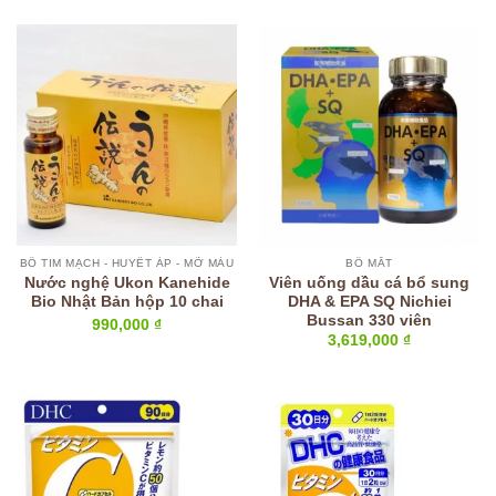
BỔ TIM MẠCH - HUYẾT ÁP - MỠ MÁU
BỔ MẮT
Nước nghệ Ukon Kanehide
Viên uống dầu cá bổ sung
Bio Nhật Bản hộp 10 chai
DHA & EPA SQ Nichiei
Bussan 330 viên
990,000
₫
3,619,000
₫