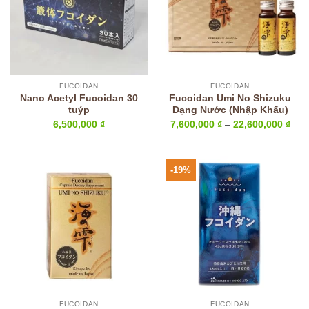
FUCOIDAN
FUCOIDAN
Nano Acetyl Fucoidan 30
Fucoidan Umi No Shizuku
tuýp
Dạng Nước (Nhập Khẩu)
Kho
6,500,000
₫
7,600,000
₫
–
22,600,000
₫
giá:
từ
7,60
đến
22,6
-19%
FUCOIDAN
FUCOIDAN