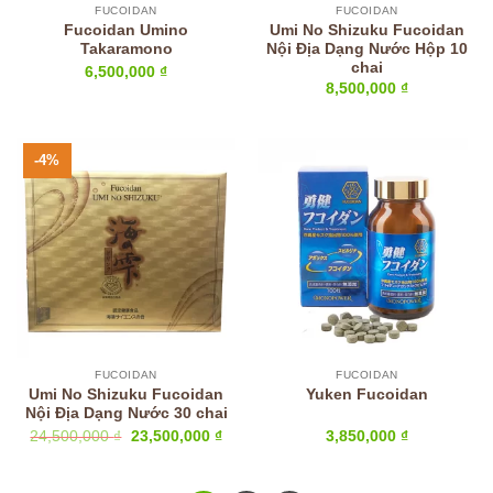
FUCOIDAN
FUCOIDAN
Fucoidan Umino
Umi No Shizuku Fucoidan
Takaramono
Nội Địa Dạng Nước Hộp 10
chai
6,500,000
₫
8,500,000
₫
-4%
FUCOIDAN
FUCOIDAN
Umi No Shizuku Fucoidan
Yuken Fucoidan
Nội Địa Dạng Nước 30 chai
Giá
Giá
24,500,000
₫
23,500,000
₫
3,850,000
₫
gốc
hiện
là:
tại
24,500,000 ₫.
là:
23,500,000 ₫.