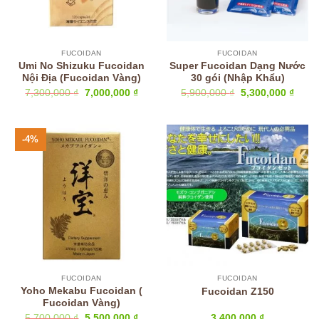
FUCOIDAN
FUCOIDAN
Umi No Shizuku Fucoidan
Super Fucoidan Dạng Nước
Nội Địa (Fucoidan Vàng)
30 gói (Nhập Khẩu)
Giá
Giá
Giá
Giá
7,300,000
₫
7,000,000
₫
5,900,000
₫
5,300,000
₫
gốc
hiện
gốc
hiện
là:
tại
là:
tại
7,300,000 ₫.
là:
5,900,000 ₫.
là:
7,000,000 ₫.
5,300
-4%
FUCOIDAN
FUCOIDAN
Yoho Mekabu Fucoidan (
Fucoidan Z150
Fucoidan Vàng)
Giá
Giá
5,700,000
₫
5,500,000
₫
3,400,000
₫