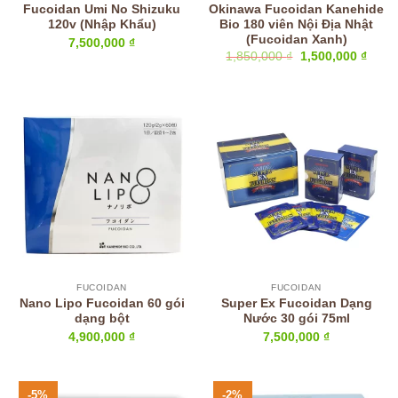
Fucoidan Umi No Shizuku
Okinawa Fucoidan Kanehide
120v (Nhập Khẩu)
Bio 180 viên Nội Địa Nhật
(Fucoidan Xanh)
7,500,000
₫
Giá
Giá
1,850,000
₫
1,500,000
₫
gốc
hiện
là:
tại
1,850,000 ₫.
là:
1,500
FUCOIDAN
FUCOIDAN
Nano Lipo Fucoidan 60 gói
Super Ex Fucoidan Dạng
dạng bột
Nước 30 gói 75ml
4,900,000
₫
7,500,000
₫
-5%
-2%