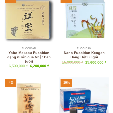
FUCOIDAN
FUCOIDAN
Yoho Mekabu Fucoidan
Nano Fucoidan Kengen
dạng nước của Nhật Bản
Dạng Bột 60 gói
(gói)
Giá
Giá
15,900,000
₫
15,600,000
₫
gốc
hiện
Giá
Giá
6,500,000
₫
6,200,000
₫
là:
tại
gốc
hiện
15,900,000 ₫.
là:
là:
tại
15,6
6,500,000 ₫.
là:
6,200,000 ₫.
-4%
-10%