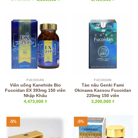
gốc
hiện
là:
tại
5,700,000 ₫.
là:
5,500,000 ₫.
FUCOIDAN
FUCOIDAN
Viên uống Kanehide Bio
Tảo nâu Genki Fami
Fucoidan EX 393mg 150 viên
Okinawa Kassou Fucoidan
Nhập Khẩu
220mg 150 viên
4,473,000
₫
3,200,000
₫
-5%
-5%