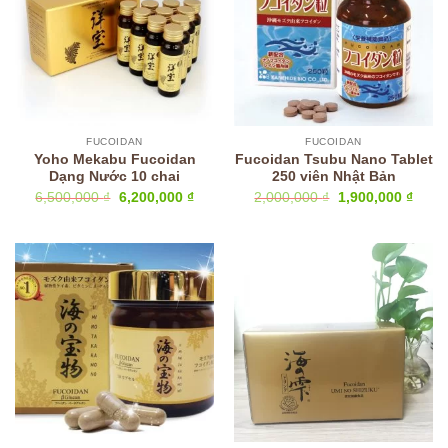
FUCOIDAN
FUCOIDAN
Yoho Mekabu Fucoidan
Fucoidan Tsubu Nano Tablet
Dạng Nước 10 chai
250 viên Nhật Bản
Giá
Giá
Giá
Giá
6,500,000
₫
6,200,000
₫
2,000,000
₫
1,900,000
₫
gốc
hiện
gốc
hiện
là:
tại
là:
tại
6,500,000 ₫.
là:
2,000,000 ₫.
là:
6,200,000 ₫.
1,900