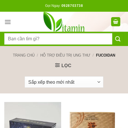
Bỏ
Gọi Ngay:
0928703738
qua
nội
dung
Tìm
kiếm:
TRANG CHỦ
/
HỖ TRỢ ĐIỀU TRỊ UNG THƯ
/
FUCOIDAN
LỌC