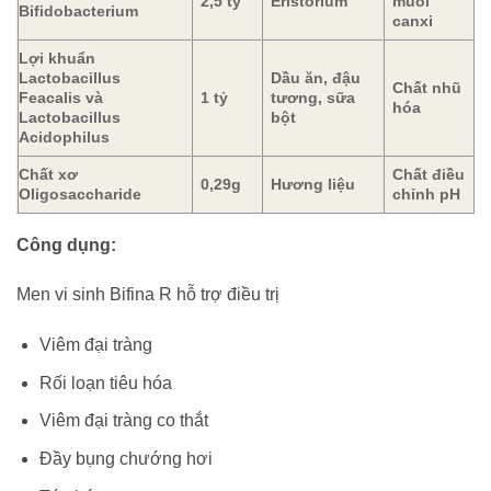
2,5 tỷ
Eristorium
muối
Bifidobacterium
canxi
Lợi khuẩn
Lactobacillus
Dầu ăn, đậu
Chất nhũ
Feacalis và
1 tỷ
tương, sữa
hóa
Lactobacillus
bột
Acidophilus
Chất xơ
Chất điều
0,29g
Hương liệu
Oligosaccharide
chỉnh pH
Công dụng:
Men vi sinh Bifina R hỗ trợ điều trị
Viêm đại tràng
Rối loạn tiêu hóa
Viêm đại tràng co thắt
Đầy bụng chướng hơi