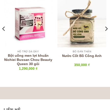
HỖ TRỢ DẠ DÀY
BỔ GAN THẬN
Bột uống men lợi khuẩn
Nước Cốt Bồ Công Anh
Nichiei Bussan Chou Beauty
Queen 30 gói
350,000
₫
1,290,000
₫
LIÊN HỆ