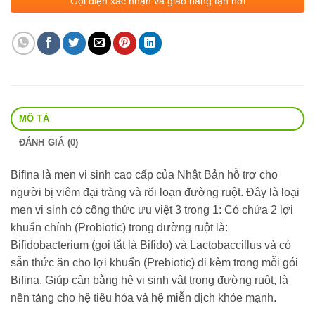
Gọi điện xác nhận và giao hàng tận nơi
MÔ TẢ
ĐÁNH GIÁ (0)
Bifina là men vi sinh cao cấp của Nhật Bản hỗ trợ cho
người bị viêm đại tràng và rối loạn đường ruột. Đây là loại
men vi sinh có công thức ưu việt 3 trong 1: Có chứa 2 lợi
khuẩn chính (Probiotic) trong đường ruột là:
Bifidobacterium (gọi tắt là Bifido) và Lactobaccillus và có
sẵn thức ăn cho lợi khuẩn (Prebiotic) đi kèm trong mỗi gói
Bifina. Giúp cân bằng hệ vi sinh vật trong đường ruột, là
nền tảng cho hệ tiêu hóa và hệ miễn dịch khỏe mạnh.