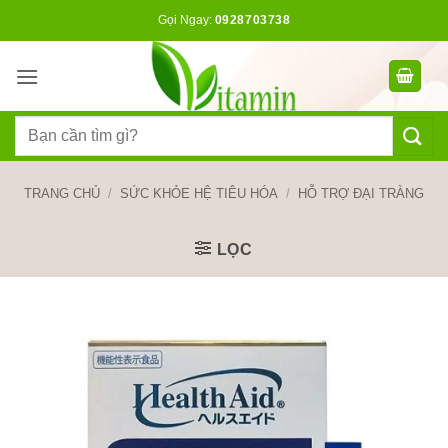
Bỏ
Gọi Ngay:
0928703738
qua
nội
dung
Tìm
kiếm:
TRANG CHỦ
/
SỨC KHỎE HỆ TIÊU HÓA
/
HỖ TRỢ ĐẠI TRÀNG
LỌC