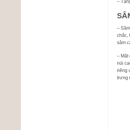
– Tặn
SÂ
– Sâm
chắc, 
sâm c
– Mật
núi ca
riêng 
trưng 