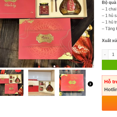
Bộ quà
– 1 chai
– 1 hủ 
– 1 hủ t
– Tặng 
Xuất xứ
Bộ quà t
Hỗ t
Hotli