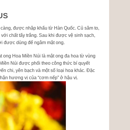
US
 càng, được nhập khẩu từ Hàn Quốc. Củ sâm to,
với chất tẩy trắng. Sau khi được vệ sinh sạch,
mới được dùng để ngâm mật ong.
 ong Hoa Miền Núi là mật ong đa hoa từ vùng
Miền Núi được phối theo công thức bí quyết
yến chi, yên bạch và một số loại hoa khác. Đặc
 nhận hương vị của “cơm nếp” ở hậu vị.