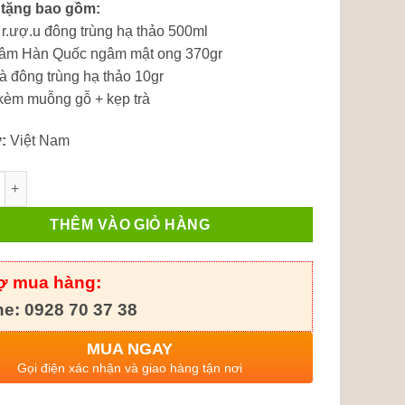
 tặng bao gồm:
là:
tại
 r.ượ.u đông trùng hạ thảo 500ml
1,700,000 ₫.
là:
sâm Hàn Quốc ngâm mật ong 370gr
1,480,000 ₫.
rà đông trùng hạ thảo 10gr
kèm muỗng gỗ + kẹp trà
:
Việt Nam
ặng Noel, Tết 2024 hỗ trợ bồi bổ sức khỏe số lượng
THÊM VÀO GIỎ HÀNG
rợ mua hàng:
ne: 0928 70 37 38
MUA NGAY
Gọi điện xác nhận và giao hàng tận nơi