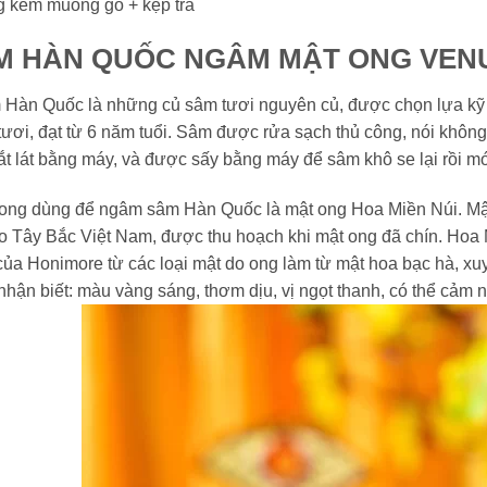
g kèm muỗng gỗ + kẹp trà
M HÀN QUỐC NGÂM MẬT ONG VEN
 Hàn Quốc là những củ sâm tươi nguyên củ, được chọn lựa kỹ
tươi, đạt từ 6 năm tuổi. Sâm được rửa sạch thủ công, nói không 
ắt lát bằng máy, và được sấy bằng máy để sâm khô se lại rồi 
 ong dùng để ngâm sâm Hàn Quốc là mật ong Hoa Miền Núi. Mật
o Tây Bắc Việt Nam, được thu hoạch khi mật ong đã chín. Hoa 
của Honimore từ các loại mật do ong làm từ mật hoa bạc hà, xu
nhận biết: màu vàng sáng, thơm dịu, vị ngọt thanh, có thể cảm