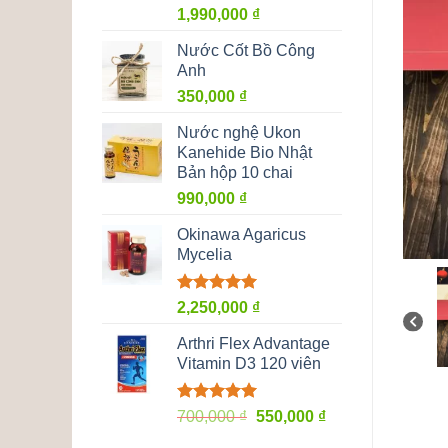
1,990,000
₫
Nước Cốt Bồ Công
Anh
350,000
₫
Nước nghệ Ukon
Kanehide Bio Nhật
Bản hộp 10 chai
990,000
₫
Okinawa Agaricus
Mycelia
Được xếp
2,250,000
₫
hạng
5.00
5 sao
Arthri Flex Advantage
Vitamin D3 120 viên
Được xếp
Giá
Giá
700,000
₫
550,000
₫
hạng
5.00
gốc
hiện
5 sao