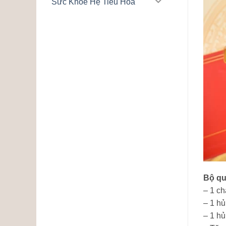
Sức Khỏe Hệ Tiêu Hóa
Bộ qu
– 1 ch
– 1 h
– 1 hủ