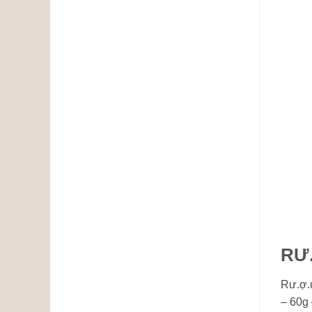
RƯ
Rư.ợ.u
– 60g 