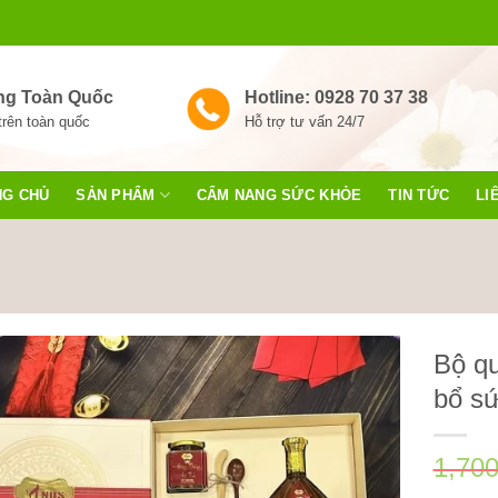
ng Toàn Quốc
Hotline: 0928 70 37 38
trên toàn quốc
Hỗ trợ tư vấn 24/7
NG CHỦ
SẢN PHẨM
CẨM NANG SỨC KHỎE
TIN TỨC
LI
Bộ qu
bổ s
1,70