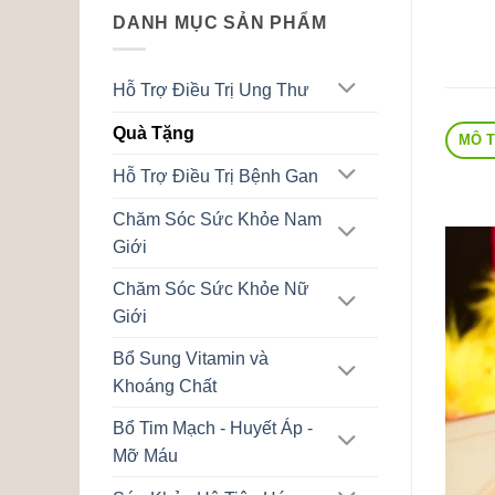
là:
tại
DANH MỤC SẢN PHẨM
700,000 ₫.
là:
550,000 ₫.
Hỗ Trợ Điều Trị Ung Thư
Quà Tặng
MÔ 
Hỗ Trợ Điều Trị Bệnh Gan
Chăm Sóc Sức Khỏe Nam
Giới
Chăm Sóc Sức Khỏe Nữ
Giới
Bổ Sung Vitamin và
Khoáng Chất
Bổ Tim Mạch - Huyết Áp -
Mỡ Máu