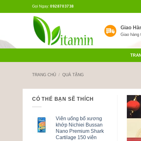
Bỏ
Gọi Ngay:
0928703738
qua
nội
dung
Giao Hà
Giao hàng 
TRA
TRANG CHỦ
/
QUÀ TẶNG
CÓ THỂ BẠN SẼ THÍCH
Viên uống bổ xương
khớp Nichiei Bussan
Nano Premium Shark
Cartilage 150 viên