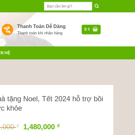
Tìm
kiếm:
Thanh Toán Dễ Dàng
0
₫
Thanh toán khi nhận hàng
ÊN HỆ
à tặng Noel, Tết 2024 hỗ trợ bồi
ức khỏe
Giá
Giá
0,000
1,480,000
₫
₫
gốc
hiện