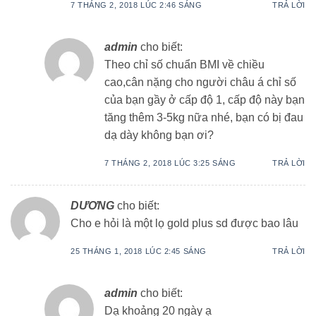
7 THÁNG 2, 2018 LÚC 2:46 SÁNG
TRẢ LỜI
admin
cho biết:
Theo chỉ số chuẩn BMI về chiều
cao,cân nặng cho người châu á chỉ số
của bạn gầy ở cấp độ 1, cấp độ này bạn
tăng thêm 3-5kg nữa nhé, bạn có bị đau
dạ dày không bạn ơi?
7 THÁNG 2, 2018 LÚC 3:25 SÁNG
TRẢ LỜI
DƯƠNG
cho biết:
Cho e hỏi là một lọ gold plus sd được bao lâu
25 THÁNG 1, 2018 LÚC 2:45 SÁNG
TRẢ LỜI
admin
cho biết:
Dạ khoảng 20 ngày ạ