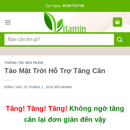
Bỏ
Gọi Ngay:
0928703738
qua
nội
dung
Tìm
kiếm:
THÔNG TIN SẢN PHẨM
Tảo Mặt Trời Hỗ Trợ Tăng Cân
ĐĂNG VÀO
10 THÁNG 1, 2018
BỞI
ADMIN
Tăng! Tăng! Tăng!
Không ngờ tăng
cân lại đơn giản đến vậy