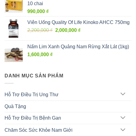
10 chai
990,000
₫
Viên Uống Quality Of Life Kinoko AHCC 750mg
Giá
Giá
2,200,000
₫
2,000,000
₫
gốc
hiện
là:
tại
Nấm Lim Xanh Quảng Nam Rừng Xắt Lát (1kg)
2,200,000 ₫.
là:
1,600,000
₫
2,000,000 ₫.
DANH MỤC SẢN PHẨM
Hỗ Trợ Điều Trị Ung Thư
Quà Tặng
Hỗ Trợ Điều Trị Bệnh Gan
Chăm Sóc Sức Khỏe Nam Giới