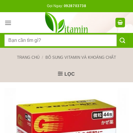
Bỏ
Gọi Ngay:
0928703738
qua
nội
dung
Tìm
kiếm:
TRANG CHỦ
/
BỔ SUNG VITAMIN VÀ KHOÁNG CHẤT
LỌC