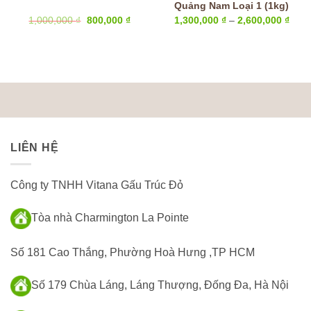
Quảng Nam Loại 1 (1kg)
Giá
Giá
Kho
1,000,000
₫
800,000
₫
1,300,000
₫
–
2,600,000
₫
gốc
hiện
giá:
là:
tại
từ
1,000,000 ₫.
là:
1,30
800,000 ₫.
đến
2,60
LIÊN HỆ
Công ty TNHH Vitana Gấu Trúc Đỏ
Tòa nhà Charmington La Pointe
Số 181 Cao Thắng, Phường Hoà Hưng ,TP HCM
Số 179 Chùa Láng, Láng Thượng, Đống Đa, Hà Nội