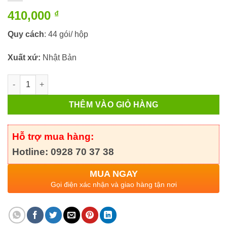
410,000
₫
Quy cách
: 44 gói/ hộp
Xuất xứ:
Nhật Bản
Bột uống Taisho Pabron Gold A của Nhật số lượng
THÊM VÀO GIỎ HÀNG
Hỗ trợ mua hàng:
Hotline: 0928 70 37 38
MUA NGAY
Gọi điện xác nhận và giao hàng tận nơi