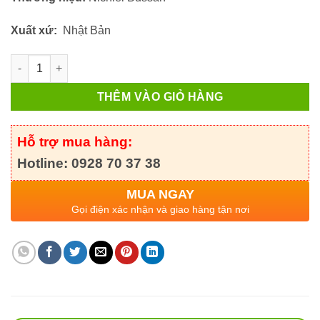
Xuất xứ:
Nhật Bản
Serum Tế Bào Gốc Chống Lão Hóa BH 9GF Nichiei Bussan 50 v
THÊM VÀO GIỎ HÀNG
Hỗ trợ mua hàng:
Hotline: 0928 70 37 38
MUA NGAY
Gọi điện xác nhận và giao hàng tận nơi