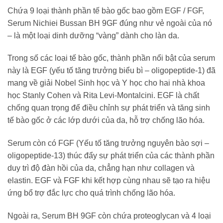
Chứa 9 loại thành phần tế bào gốc bao gồm EGF / FGF,
Serum Nichiei Bussan BH 9GF đúng như vẻ ngoài của nó
– là một loại dinh dưỡng “vàng” dành cho làn da.
Trong số các loại tế bào gốc, thành phần nổi bật của serum
này là EGF (yếu tố tăng trưởng biểu bì – oligopeptide-1) đã
mang về giải Nobel Sinh học và Y học cho hai nhà khoa
học Stanly Cohen và Rita Levi-Montalcini. EGF là chất
chống quan trọng để điều chỉnh sự phát triển và tăng sinh
tế bào gốc ở các lớp dưới của da, hỗ trợ chống lão hóa.
Serum còn có FGF (Yếu tố tăng trưởng nguyên bào sợi –
oligopeptide-13) thúc đẩy sự phát triển của các thành phần
duy trì độ đàn hồi của da, chẳng hạn như collagen và
elastin. EGF và FGF khi kết hợp cùng nhau sẽ tạo ra hiệu
ứng bổ trợ đắc lực cho quá trình chống lão hóa.
Ngoài ra, Serum BH 9GF còn chứa proteoglycan và 4 loại