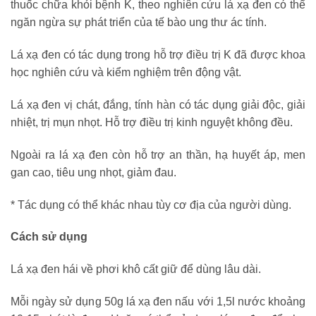
thuốc chữa khỏi bệnh K, theo nghiên cứu lá xạ đen có thể
ngăn ngừa sự phát triển của tế bào ung thư ác tính.
Lá xạ đen có tác dụng trong hỗ trợ điều trị K đã được khoa
học nghiên cứu và kiểm nghiệm trên động vật.
Lá xạ đen vị chát, đắng, tính hàn có tác dụng giải độc, giải
nhiệt, trị mụn nhọt. Hỗ trợ điều trị kinh nguyệt không đều.
Ngoài ra lá xạ đen còn hỗ trợ an thần, hạ huyết áp, men
gan cao, tiêu ung nhọt, giảm đau.
* Tác dụng có thể khác nhau tùy cơ địa của người dùng.
Cách sử dụng
Lá xạ đen hái về phơi khô cất giữ để dùng lâu dài.
Mỗi ngày sử dụng 50g lá xạ đen nấu với 1,5l nước khoảng