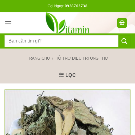
Bỏ
Gọi Ngay:
0928703738
qua
nội
dung
Tìm
kiếm:
TRANG CHỦ
/
HỖ TRỢ ĐIỀU TRỊ UNG THƯ
LỌC