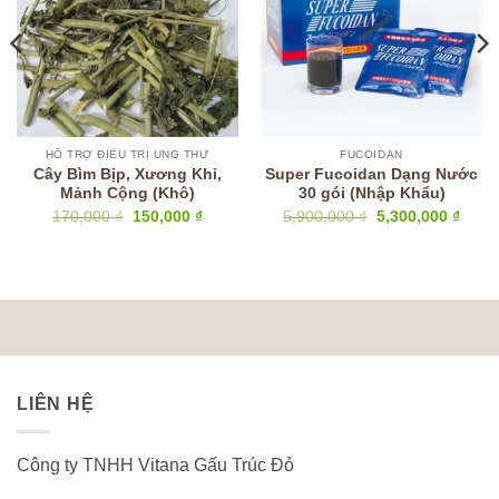
HỖ TRỢ ĐIỀU TRỊ UNG THƯ
FUCOIDAN
Cây Bìm Bịp, Xương Khỉ,
Super Fucoidan Dạng Nước
Mảnh Cộng (Khô)
30 gói (Nhập Khẩu)
Giá
Giá
Giá
Giá
170,000
₫
150,000
₫
5,900,000
₫
5,300,000
₫
gốc
hiện
gốc
hiện
là:
tại
là:
tại
170,000 ₫.
là:
5,900,000 ₫.
là:
00 ₫.
150,000 ₫.
5,300
LIÊN HỆ
Công ty TNHH Vitana Gấu Trúc Đỏ