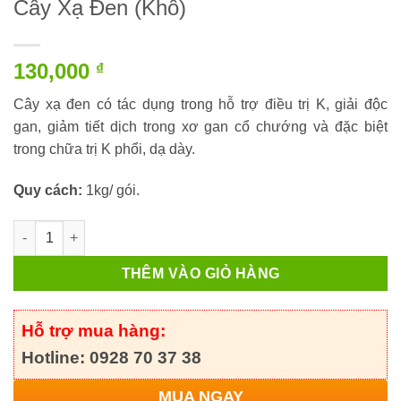
Cây Xạ Đen (Khô)
130,000
₫
Cây xạ đen có tác dụng trong hỗ trợ điều trị K, giải độc
gan, giảm tiết dịch trong xơ gan cổ chướng và đặc biệt
trong chữa trị K phổi, dạ dày.
Quy cách:
1kg/ gói.
Cây Xạ Đen (Khô) số lượng
THÊM VÀO GIỎ HÀNG
Hỗ trợ mua hàng:
Hotline: 0928 70 37 38
MUA NGAY