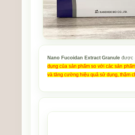
Nano Fucoidan Extract Granule
được s
dụng của sản phẩm so với các sản phẩm
và tăng cường hiệu quả sử dụng, thậm c