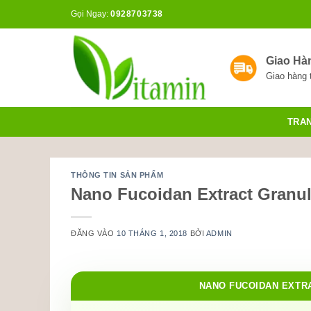
Bỏ
Gọi Ngay:
0928703738
qua
nội
dung
Giao Hà
Giao hàng 
TRA
THÔNG TIN SẢN PHẨM
Nano Fucoidan Extract Granul
ĐĂNG VÀO
10 THÁNG 1, 2018
BỞI
ADMIN
NANO FUCOIDAN EXTR