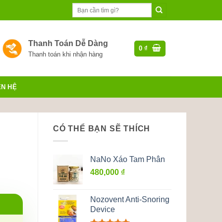
Tìm
kiếm:
Thanh Toán Dễ Dàng
0
₫
Thanh toán khi nhận hàng
ÊN HỆ
CÓ THỂ BẠN SẼ THÍCH
NaNo Xáo Tam Phân
480,000
₫
Nozovent Anti-Snoring
Device