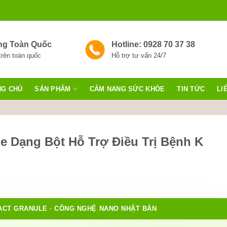
ng Toàn Quốc
Hotline: 0928 70 37 38
trên toàn quốc
Hỗ trợ tư vấn 24/7
NG CHỦ
SẢN PHẨM
CẨM NANG SỨC KHỎE
TIN TỨC
LI
e Dạng Bột Hỗ Trợ Điều Trị Bệnh K
ACT GRANULE · CÔNG NGHỆ NANO NHẬT BẢN