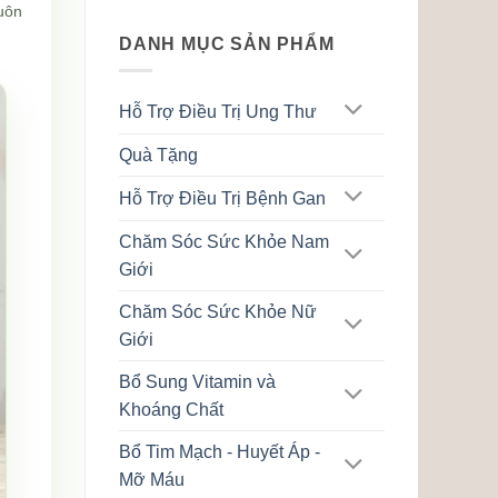
hạng
5.00
uôn
5 sao
DANH MỤC SẢN PHẨM
Hỗ Trợ Điều Trị Ung Thư
Quà Tặng
Hỗ Trợ Điều Trị Bệnh Gan
Chăm Sóc Sức Khỏe Nam
Giới
Chăm Sóc Sức Khỏe Nữ
Giới
Bổ Sung Vitamin và
Khoáng Chất
Bổ Tim Mạch - Huyết Áp -
Mỡ Máu