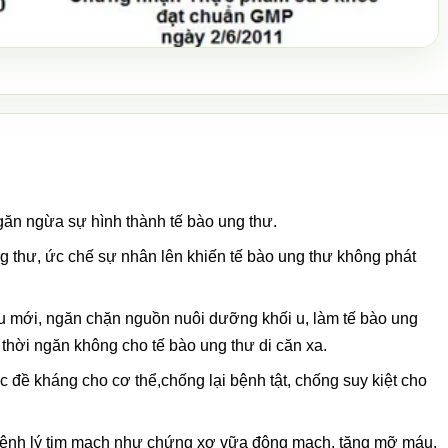
ngăn ngừa sự hình thành tế bào ung thư.
ng thư, ức chế sự nhân lên khiến tế bào ung thư không phát
u mới, ngăn chặn nguồn nuôi dưỡng khối u, làm tế bào ung
ng thời ngăn không cho tế bào ung thư di căn xa.
đề kháng cho cơ thể,chống lại bệnh tật, chống suy kiệt cho
ị bệnh lý tim mạch như chứng xơ vữa động mạch, tăng mỡ máu,