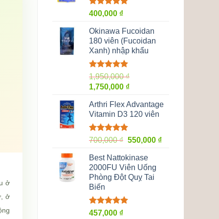
Được xếp
400,000
₫
hạng
5.00
5 sao
Okinawa Fucoidan
180 viên (Fucoidan
Xanh) nhập khẩu
Được xếp
1,950,000
₫
hạng
5.00
Giá
Giá
1,750,000
₫
5 sao
gốc
hiện
Arthri Flex Advantage
là:
tại
Vitamin D3 120 viên
1,950,000 ₫.
là:
1,750,000 ₫.
Được xếp
Giá
Giá
700,000
₫
550,000
₫
hạng
5.00
gốc
hiện
5 sao
Best Nattokinase
là:
tại
2000FU Viên Uống
700,000 ₫.
là:
Phòng Đột Quỵ Tai
550,000 ₫.
u ở
Biến
ư, ở
ộng
Được xếp
457,000
₫