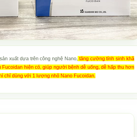
ản xuất dựa trên công nghệ Nano,
tăng cường tính sinh khả
 Fucoidan hiện có, giúp người bệnh dễ uống, dễ hấp thu hơn
hí chỉ dùng với 1 lượng nhỏ Nano Fucoidan.