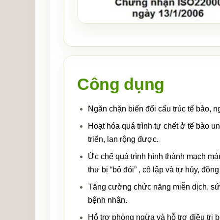
Công dụng
Ngăn chặn biến đổi cấu trúc tế bào, 
Hoạt hóa quá trình tự chết ở tế bào u
triển, lan rộng được.
Ức chế quá trình hình thành mạch má
thư bị “bỏ đói” , cô lập và tự hủy, đồ
Tăng cường chức năng miễn dịch, sức 
bệnh nhân.
Hỗ trợ phòng ngừa và hỗ trợ điều tr