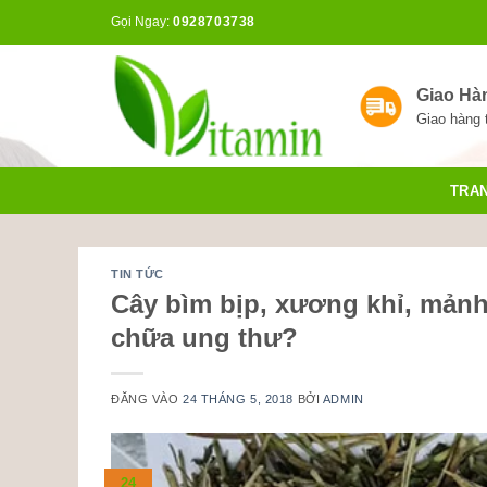
Bỏ
Gọi Ngay:
0928703738
qua
nội
dung
Giao Hà
Giao hàng 
TRA
TIN TỨC
Cây bìm bịp, xương khỉ, mảnh
chữa ung thư?
ĐĂNG VÀO
24 THÁNG 5, 2018
BỞI
ADMIN
24