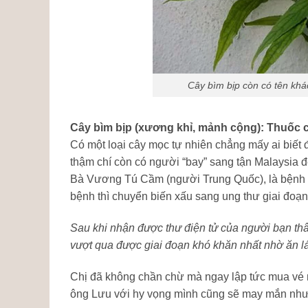
Cây bìm bịp còn có tên khá
Cây bìm bịp (xương khỉ, mảnh cộng): Thuốc c
Có một loại cây mọc tự nhiên chẳng mấy ai biết 
thậm chí còn có người “bay” sang tận Malaysia 
Bà Vương Tú Cầm (người Trung Quốc), là bệnh nh
bệnh thì chuyển biến xấu sang ung thư giai đoạn
Sau khi nhận được thư điện tử của người bạn thâ
vượt qua được giai đoạn khó khăn nhất nhờ ăn lá
Chị đã không chần chừ mà ngay lập tức mua vé m
ông Lưu với hy vọng mình cũng sẽ may mắn như ô