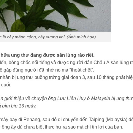
c là cây mảnh cộng, cây xương khỉ. (Ảnh minh họa)
hữa ung thư đang được săn lùng ráo riết.
đến, bỗng chốc nổi tiếng và được người dân Châu Á săn lùng ráo
để gặp đúng người đã nhờ nó mà “thoát chết”.
ân bị ung thư buồng trứng giai đoạn 3, sau 10 tháng phát hi
 cuối.
n giới thiệu về chuyện ông Lưu Liên Huy ở Malaysia bị ung thư
 bìm bịp 13 ngày.
áy bay đi Penang, sau đó di chuyển đến Taiping (Malaysia) để
ng ấy dù chưa biết thực hư ra sao mà chỉ tin lời của bạn.