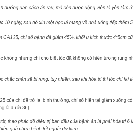
ình hướng dẫn cách ăn rau, mà còn được động viên là yên tâm r
tục 10 ngày, sau đó xin một bọc lá mang về nhà uống tiếp thêm 
hiệm CA125, chỉ số bệnh đã giảm 45%, khối u kích thước 4*5cm c
g tóc không nhưng chị cho biết tóc đã không có hiện tượng rụng 
c chắc chắn sẽ bị rụng, tuy nhiên, sau khi hóa trị thì tóc chị lại t
25 của chị đã trở lại bình thường, chỉ số hiện tại giảm xuống cò
ng là dưới 36).
 tốt, theo phác đồ điều trị ban đầu của bệnh án là phải hóa trị 6 
 hiệu quả chữa bệnh tốt ngoài dự kiến.