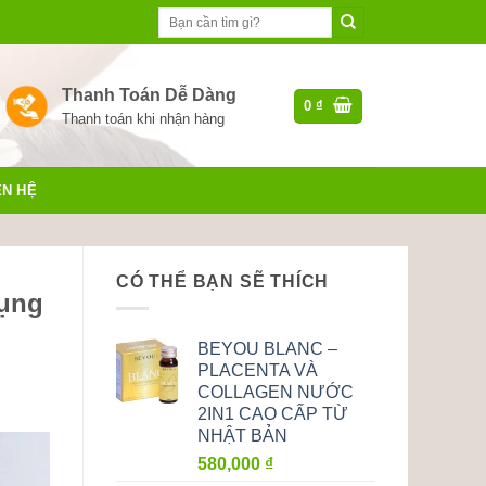
Tìm
kiếm:
Thanh Toán Dễ Dàng
0
₫
Thanh toán khi nhận hàng
ÊN HỆ
CÓ THỂ BẠN SẼ THÍCH
dụng
BEYOU BLANC –
PLACENTA VÀ
COLLAGEN NƯỚC
2IN1 CAO CẤP TỪ
NHẬT BẢN
580,000
₫