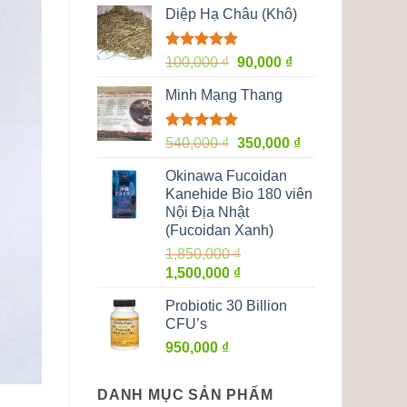
Diệp Hạ Châu (Khô)
Được xếp
Giá
Giá
100,000
₫
90,000
₫
hạng
5.00
gốc
hiện
5 sao
Minh Mạng Thang
là:
tại
100,000 ₫.
là:
90,000 ₫.
Được xếp
Giá
Giá
540,000
₫
350,000
₫
hạng
5.00
gốc
hiện
5 sao
Okinawa Fucoidan
là:
tại
Kanehide Bio 180 viên
540,000 ₫.
là:
Nội Địa Nhật
350,000 ₫.
(Fucoidan Xanh)
1,850,000
₫
Giá
Giá
1,500,000
₫
gốc
hiện
Probiotic 30 Billion
là:
tại
CFU’s
1,850,000 ₫.
là:
950,000
₫
1,500,000 ₫.
DANH MỤC SẢN PHẨM