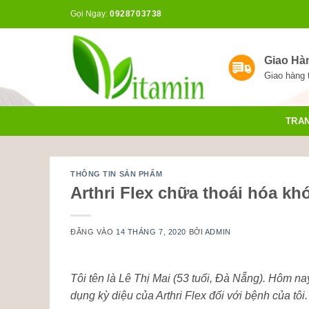
Bỏ
Gọi Ngay:
0928703738
qua
nội
dung
Giao Hà
Giao hàng 
TRA
THÔNG TIN SẢN PHẨM
Arthri Flex chữa thoái hóa kh
ĐĂNG VÀO
14 THÁNG 7, 2020
BỞI
ADMIN
Tôi tên là Lê Thị Mai (53 tuổi, Đà Nẵng). Hôm na
dụng kỳ diệu của Arthri Flex đối với bệnh của tôi.