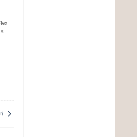
Flex
ong
rị