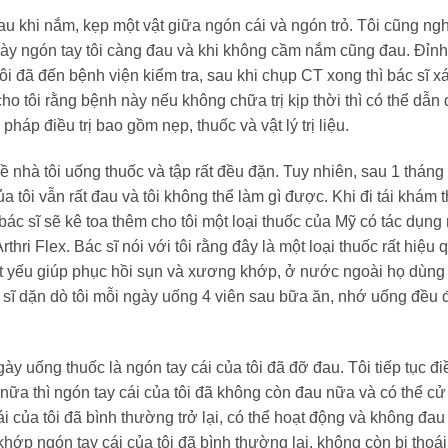
au khi nắm, kẹp một vật giữa ngón cái và ngón trỏ. Tôi cũng ngh
y ngón tay tôi càng đau và khi không cầm nắm cũng đau. Đỉn
 tôi đã đến bệnh viện kiểm tra, sau khi chụp CT xong thì bác sĩ x
cho tôi rằng bệnh này nếu không chữa trị kịp thời thì có thể dẫn 
háp điều trị bao gồm nẹp, thuốc và vật lý trị liệu.
 nhà tôi uống thuốc và tập rất đều đặn. Tuy nhiên, sau 1 tháng
ủa tôi vẫn rất đau và tôi không thể làm gì được. Khi đi tái khám t
 bác sĩ sẽ kê toa thêm cho tôi một loại thuốc của Mỹ có tác dụng 
rthri Flex. Bác sĩ nói với tôi rằng đây là một loại thuốc rất hiệu 
hiết yếu giúp phục hồi sụn và xương khớp, ở nước ngoài họ dùng 
sĩ dặn dò tôi mỗi ngày uống 4 viên sau bữa ăn, nhớ uống đều 
ày uống thuốc là ngón tay cái của tôi đã đỡ đau. Tôi tiếp tục điề
 nữa thì ngón tay cái của tôi đã không còn đau nữa và có thể c
i của tôi đã bình thường trở lại, có thể hoạt động và không đau 
à khớp ngón tay cái của tôi đã bình thường lại, không còn bị thoá