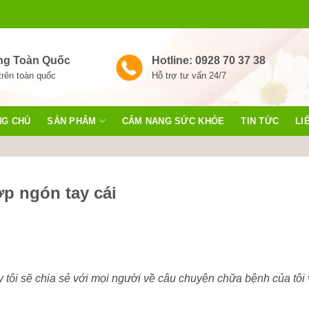
ng Toàn Quốc
Hotline: 0928 70 37 38
trên toàn quốc
Hỗ trợ tư vấn 24/7
NG CHỦ
SẢN PHẨM
CẨM NANG SỨC KHỎE
TIN TỨC
LI
ớp ngón tay cái
y tôi sẽ chia sẻ với mọi người về câu chuyện chữa bệnh của tôi 