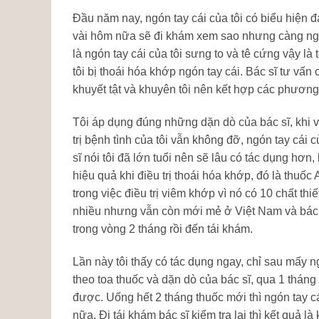
Đầu năm nay, ngón tay cái của tôi có biểu hiện đ
vài hôm nữa sẽ đi khám xem sao nhưng càng ngà
là ngón tay cái của tôi sưng to và tê cứng vậy là
tôi bị thoái hóa khớp ngón tay cái. Bác sĩ tư vấn 
khuyết tật và khuyên tôi nên kết hợp các phương p
Tôi áp dụng đúng những dặn dò của bác sĩ, khi về
trị bệnh tình của tôi vẫn không đỡ, ngón tay cái c
sĩ nói tôi đã lớn tuổi nên sẽ lâu có tác dụng hơn,
hiệu quả khi điều trị thoái hóa khớp, đó là thuốc A
trong việc điều trị viêm khớp vì nó có 10 chất t
nhiều nhưng vẫn còn mới mẻ ở Việt Nam và bác 
trong vòng 2 tháng rồi đến tái khám.
Lần này tôi thấy có tác dụng ngay, chỉ sau mấy ng
theo toa thuốc và dặn dò của bác sĩ, qua 1 tháng
được. Uống hết 2 tháng thuốc mới thì ngón tay cá
nữa. Đi tái khám bác sĩ kiểm tra lại thì kết quả l