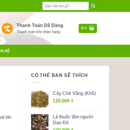
Tìm
kiếm:
Thanh Toán Dễ Dàng
0
₫
Thanh toán khi nhận hàng
ÊN HỆ
CÓ THỂ BẠN SẼ THÍCH
Cây Chè Vằng (Khô)
120,000
₫
Lá thuốc tắm người
và tác
Dao Đỏ