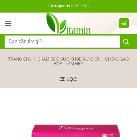
Bỏ
Gọi Ngay:
0928703738
qua
nội
dung
Tìm
kiếm:
TRANG CHỦ
/
CHĂM SÓC SỨC KHỎE NỮ GIỚI
/
CHỐNG LÃO
HÓA - LÀM ĐẸP
LỌC