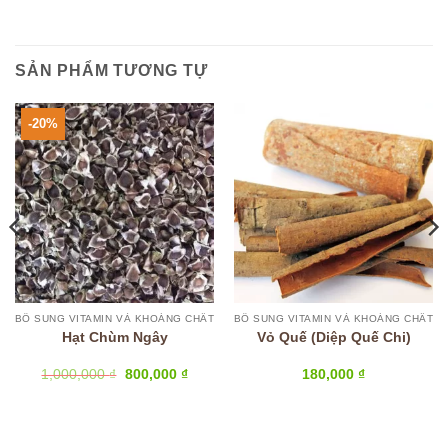
SẢN PHẨM TƯƠNG TỰ
-20%
BỔ SUNG VITAMIN VÀ KHOÁNG CHẤT
BỔ SUNG VITAMIN VÀ KHOÁNG CHẤT
Hạt Chùm Ngây
Vỏ Quế (Diệp Quế Chi)
Giá
Giá
1,000,000
₫
800,000
₫
180,000
₫
gốc
hiện
là:
tại
1,000,000 ₫.
là:
800,000 ₫.