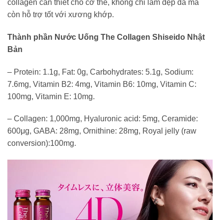
collagen cần thiết cho cơ thể, không chỉ làm đẹp da mà
còn hỗ trợ tốt với xương khớp.
Thành phần Nước Uống The Collagen Shiseido Nhật
Bản
– Protein: 1.1g, Fat: 0g, Carbohydrates: 5.1g, Sodium:
7.6mg, Vitamin B2: 4mg, Vitamin B6: 10mg, Vitamin C:
100mg, Vitamin E: 10mg.
– Collagen: 1,000mg, Hyaluronic acid: 5mg, Ceramide:
600μg, GABA: 28mg, Ornithine: 28mg, Royal jelly (raw
conversion):100mg.