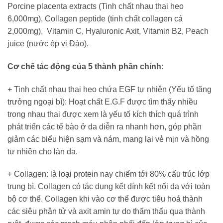
Porcine placenta extracts (Tinh chất nhau thai heo
6,000mg), Collagen peptide (tinh chất collagen cá
2,000mg), Vitamin C, Hyaluronic Axit, Vitamin B2, Peach
juice (nước ép vị Đào).
Cơ chế tác động của 5 thành phần chính:
+ Tinh chất nhau thai heo chứa EGF tự nhiên (Yếu tố tăng
trưởng ngoại bì): Hoạt chất E.G.F được tìm thấy nhiều
trong nhau thai được xem là yếu tố kích thích quá trình
phát triển các tế bào ở da diễn ra nhanh hơn, góp phần
giảm các biểu hiện sạm và nám, mang lại vẻ mịn và hồng
tự nhiên cho làn da.
+ Collagen: là loại protein nay chiếm tới 80% cấu trúc lớp
trung bì. Collagen có tác dụng kết dính kết nối da với toàn
bộ cơ thể. Collagen khi vào cơ thể được tiêu hoá thành
các siêu phân tử và axit amin tự do thẩm thấu qua thành