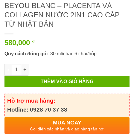
BEYOU BLANC – PLACENTA VÀ
COLLAGEN NƯỚC 2IN1 CAO CẤP
TỪ NHẬT BẢN
580,000
₫
Quy cách đóng gói:
30 ml/chai; 6 chai/hộp
BEYOU BLANC – PLACENTA VÀ COLLAGEN NƯỚC 2IN1 CAO CẤ
THÊM VÀO GIỎ HÀNG
Hỗ trợ mua hàng:
Hotline: 0928 70 37 38
MUA NGAY
Gọi điện xác nhận và giao hàng tận nơi