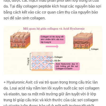
ruột, được các mạch máu phân phối đến lớp trung bì của
da. Tại đây collagen peptide kích hoạt các nguyên bào sợi
bằng cách kết vào các cơ quan cảm thụ của nguyên bào
sợi để sản sinh collagen.
+ Hyaluronic Axit: có vai trò quan trọng trong cấu trúc làn
da. Loại acid này nằm len lỏi xuyên suốt các sợi collagen
và elastin, tạo ra một môi trường giữ ẩm tuyệt vời ở lớp
trung bì giúp cấu trúc và kích thước của các sợi collagen
và elastin luôn được bảo vệ ở một môi trường tốt nhất.