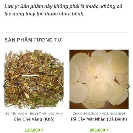
Lưu ý: Sản phẩm này không phải là thuốc, không có
tác dụng thay thế thuốc chữa bệnh.
SẢN PHẨM TƯƠNG TỰ
BỔ TIM MẠCH - HUYẾT ÁP - MỠ MÁU
CHĂM SÓC SỨC KHỎE NAM GIỚI
Cây Chè Vằng (Khô)
Rễ Cây Mật Nhân (Bá Bệnh)
120,000
₫
200,000
₫