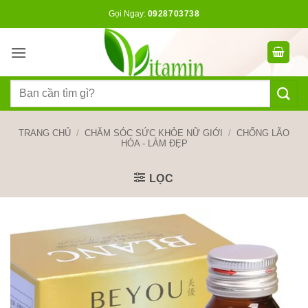
Bỏ
Gọi Ngay:
0928703738
qua
nội
dung
Tìm
kiếm:
TRANG CHỦ
/
CHĂM SÓC SỨC KHỎE NỮ GIỚI
/
CHỐNG LÃO
HÓA - LÀM ĐẸP
LỌC