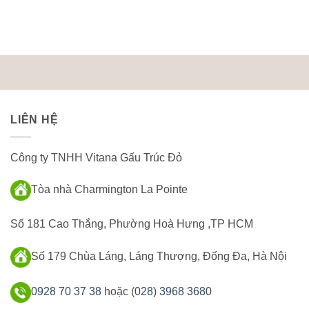
00 ₫.
LIÊN HỆ
Công ty TNHH Vitana Gấu Trúc Đỏ
Tòa nhà Charmington La Pointe
Số 181 Cao Thắng, Phường Hoà Hưng ,TP HCM
Số 179 Chùa Láng, Láng Thượng, Đống Đa, Hà Nội
0928 70 37 38
hoặc (
028) 3968 3680