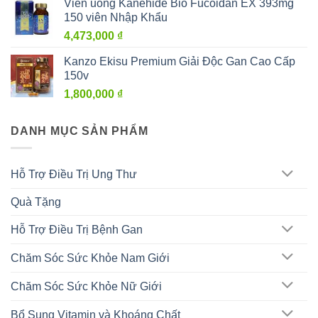
Viên uống Kanehide Bio Fucoidan EX 393mg
150 viên Nhập Khẩu
4,473,000
₫
Kanzo Ekisu Premium Giải Độc Gan Cao Cấp
150v
1,800,000
₫
DANH MỤC SẢN PHẨM
Hỗ Trợ Điều Trị Ung Thư
Quà Tặng
Hỗ Trợ Điều Trị Bệnh Gan
Chăm Sóc Sức Khỏe Nam Giới
Chăm Sóc Sức Khỏe Nữ Giới
Bổ Sung Vitamin và Khoáng Chất