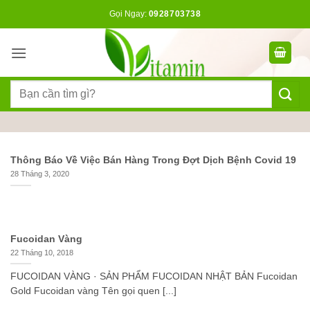
Bỏ
Gọi Ngay:
0928703738
qua
nội
dung
Tìm
kiếm:
Thông Báo Về Việc Bán Hàng Trong Đợt Dịch Bệnh Covid 19
28 Tháng 3, 2020
Fucoidan Vàng
22 Tháng 10, 2018
FUCOIDAN VÀNG · SẢN PHẨM FUCOIDAN NHẬT BẢN Fucoidan
Gold Fucoidan vàng Tên gọi quen [...]