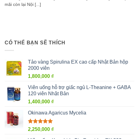
mãi còn lại Nội [...]
CÓ THỂ BẠN SẼ THÍCH
Tảo vàng Spirulina EX cao cấp Nhật Bản hộp
2000 viên
1,800,000
₫
Viên uống hỗ trợ giấc ngủ L-Theanine + GABA
120 viên Nhật Bản
1,400,000
₫
Okinawa Agaricus Mycelia
Được xếp
2,250,000
₫
hạng
5.00
5 sao