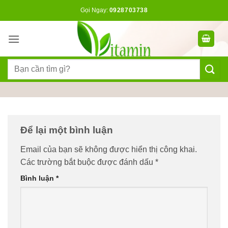
Bỏ
Gọi Ngay:
0928703738
qua
nội
dung
Tìm
kiếm:
Để lại một bình luận
Email của bạn sẽ không được hiển thị công khai.
Các trường bắt buộc được đánh dấu
*
Bình luận
*