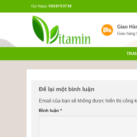
Bỏ
Gọi Ngay:
0928703738
qua
nội
dung
Giao Hà
Giao hàng 
TRA
Để lại một bình luận
Email của bạn sẽ không được hiển thị công k
Bình luận
*