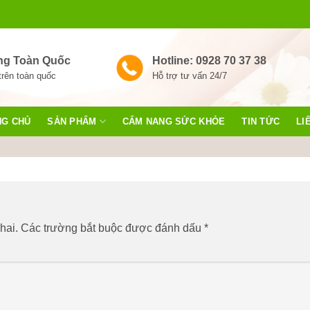
ng Toàn Quốc
Hotline: 0928 70 37 38
trên toàn quốc
Hỗ trợ tư vấn 24/7
NG CHỦ
SẢN PHẨM
CẨM NANG SỨC KHỎE
TIN TỨC
LI
hai.
Các trường bắt buộc được đánh dấu
*